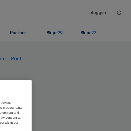
Searc
Inloggen
this
websit
Partners
Skipr
99
Skipr
22
Primary
Sidebar
en
Print
kte
 device.
rs process data
me content and
raw consent at
ect within our