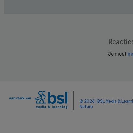
Reader
Reactie
Interactions
Je moet
in
© 2026 | BSL Media & Learn
Nature