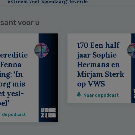
extreem veel ‘spoedzorg’ leverde
sant voor u
170 Een half
ereditie
jaar Sophie
 Fenna
Hermans en
ing: ‘In
Mirjam Sterk
org mis
op VWS
et yes!-
Naar de podcast
el’
r de podcast