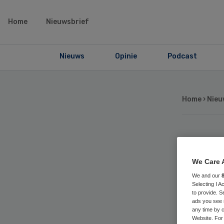
Home
Nieuwsbrief
Nieuws
Opinie
Podcast
Home
›
Nieu
AB
We Care 
doo
We and our
Selecting I 
to provide. S
ads you see 
any time by c
Website. For 