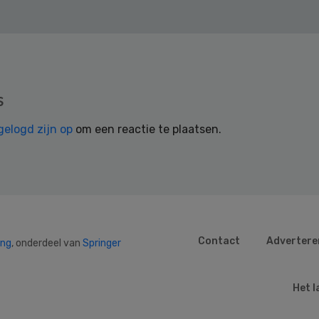
s
gelogd zijn op
om een reactie te plaatsen.
Contact
Advertere
ing
, onderdeel van
Springer
Het l