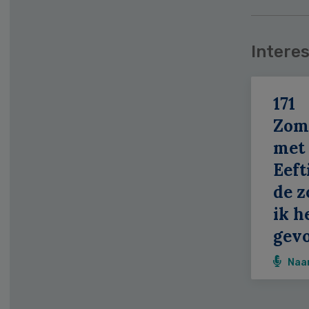
Interes
171
Zom
met
Eeft
de z
ik h
gevo
Naa