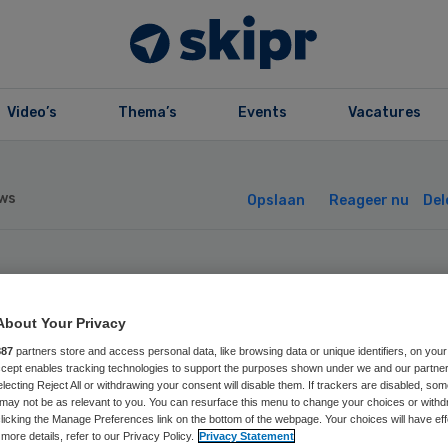
Video’s
Thema’s
Events
Vacatures
ws
Opslaan
Reageer nu
Del
U: korter
About Your Privacy
rbetalen bij zie
887
partners store and access personal data, like browsing data or unique identifiers, on your
Accept enables tracking technologies to support the purposes shown under we and our partne
electing Reject All or withdrawing your consent will disable them. If trackers are disabled, so
may not be as relevant to you. You can resurface this menu to change your choices or withd
licking the Manage Preferences link on the bottom of the webpage. Your choices will have eff
more details, refer to our Privacy Policy.
Privacy Statement