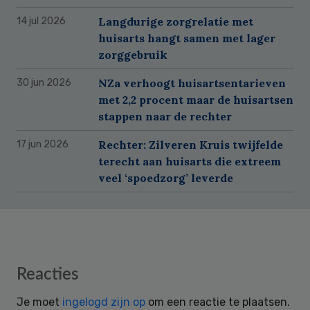
Langdurige zorgrelatie met
14 jul 2026
huisarts hangt samen met lager
zorggebruik
NZa verhoogt huisartsentarieven
30 jun 2026
met 2,2 procent maar de huisartsen
stappen naar de rechter
Rechter: Zilveren Kruis twijfelde
17 jun 2026
terecht aan huisarts die extreem
veel ‘spoedzorg’ leverde
Reader
Reacties
Interactions
Je moet
ingelogd zijn op
om een reactie te plaatsen.