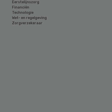
Eerstelijnszorg
Financiën
Technologie
Wet- en regelgeving
Zorgverzekeraar
Primary
Sidebar