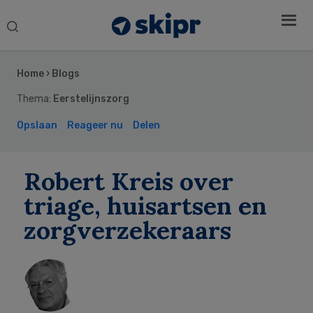
Search
this
Secondary
website
Sidebar
Home
›
Blogs
Thema:
Eerstelijnszorg
Opslaan
Reageer nu
Delen
Robert Kreis over
triage, huisartsen en
zorgverzekeraars