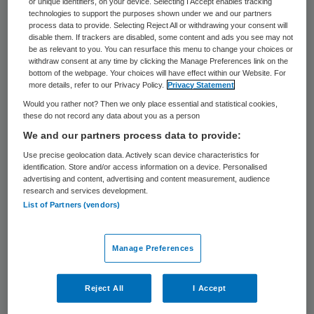
or unique identifiers, on your device. Selecting I Accept enables tracking
rangschikken naar de spoed en noodzaak
technologies to support the purposes shown under we and our partners
process data to provide. Selecting Reject All or withdrawing your consent will
van medisch handelen. Triage werd altijd
disable them. If trackers are disabled, some content and ads you see may not
be as relevant to you. You can resurface this menu to change your choices or
uitgevoerd door de meest ervaren medicus
withdraw consent at any time by clicking the Manage Preferences link on the
ter plaatse. Tijdens een militaire missie in
bottom of the webpage. Your choices will have effect within our Website. For
more details, refer to our Privacy Policy.
Privacy Statement
het buitenland was ik betrokken bij een
Would you rather not? Then we only place essential and statistical cookies,
grootschalige oefening met ‘gewonden’
these do not record any data about you as a person
We and our partners process data to provide:
onder Duitse bevelvoering. Er was geen
Use precise geolocation data. Actively scan device characteristics for
discussie. Als oudste en meest ervaren
identification. Store and/or access information on a device. Personalised
chirurg op dat moment werd ik
advertising and content, advertising and content measurement, audience
research and services development.
aangewezen als triagist van het
List of Partners (vendors)
behandelteam.
Manage Preferences
Het huisartsengezin
Reject All
I Accept
In het klassieke huisartsengezin was het