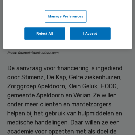
Manage Preferences
Reject All
I Accept
Beeld: fotomek/stock.adobe.com
De aanvraag voor financiering is ingediend
door Stimenz, De Kap, Gelre ziekenhuizen,
Zorggroep Apeldoorn, Klein Geluk, HOOG,
gemeente Apeldoorn en Vérian. Ze willen
onder meer cliënten en mantelzorgers
helpen bij het gebruik van hulpmiddelen en
medische handelingen. Daar willen ze een
academie voor opzetten met als doel de