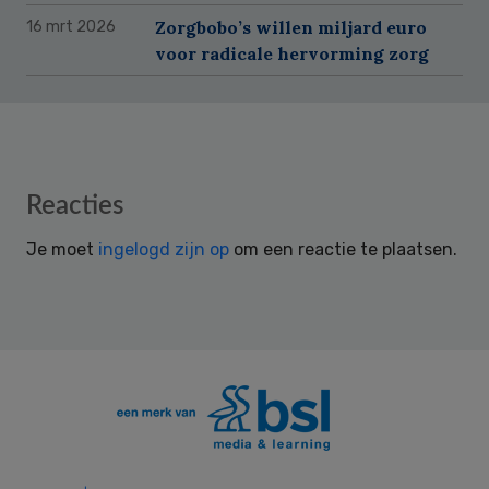
Zorgbobo’s willen miljard euro
16 mrt 2026
voor radicale hervorming zorg
Reader
Reacties
Interactions
Je moet
ingelogd zijn op
om een reactie te plaatsen.