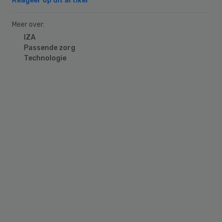
Reageer op dit artikel
Meer over:
IZA
Passende zorg
Technologie
Primary
Sidebar