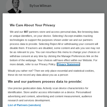
Sytse Wilman
17 december 2024
,
07:51
We Care About Your Privacy
1169 keer gelezen
We and our
887
partners store and access personal data, like browsing data
Acht samenwerkende (zorg)organisaties uit
or unique identifiers, on your device. Selecting I Accept enables tracking
technologies to support the purposes shown under we and our partners
Apeldoorn en omgeving hebben met succes
process data to provide. Selecting Reject All or withdrawing your consent will
disable them. If trackers are disabled, some content and ads you see may not
de zogeheten snelle toets voor de
be as relevant to you. You can resurface this menu to change your choices or
withdraw consent at any time by clicking the Manage Preferences link on the
toekenning van IZA-financiering doorlopen.
bottom of the webpage. Your choices will have effect within our Website. For
Hun initiatief is erop gericht om de
more details, refer to our Privacy Policy.
Privacy Statement
Would you rather not? Then we only place essential and statistical cookies,
zelfredzaamheid van ouderen te
these do not record any data about you as a person
verbeteren.
We and our partners process data to provide:
Use precise geolocation data. Actively scan device characteristics for
identification. Store and/or access information on a device. Personalised
advertising and content, advertising and content measurement, audience
research and services development.
List of Partners (vendors)