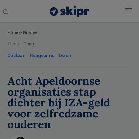
Search
this
Secondary
website
Sidebar
Home
›
Nieuws
Thema:
Tech
Opslaan
Reageer nu
Delen
Acht Apeldoornse
organisaties stap
dichter bij IZA-geld
voor zelfredzame
ouderen