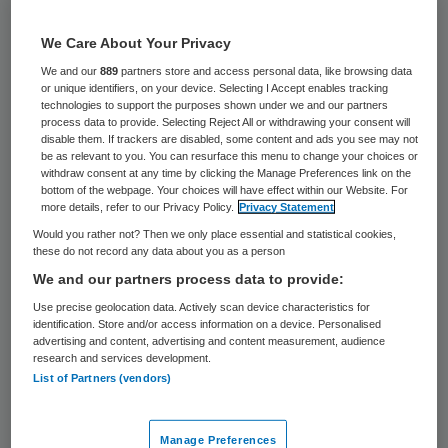
Zorgorganisatie Laurens wil het centrum
We Care About Your Privacy
voor Reuma en Revalidatie Rotterdam
We and our
889
partners store and access personal data, like browsing data
(RRR) overnemen. De bedrijven hebben op
or unique identifiers, on your device. Selecting I Accept enables tracking
technologies to support the purposes shown under we and our partners
28 september de ACM om toestemming
process data to provide. Selecting Reject All or withdrawing your consent will
disable them. If trackers are disabled, some content and ads you see may not
gevraagd.
be as relevant to you. You can resurface this menu to change your choices or
withdraw consent at any time by clicking the Manage Preferences link on the
bottom of the webpage. Your choices will have effect within our Website. For
Dat maakt de
ACM op 30 september
more details, refer to our Privacy Policy.
Privacy Statement
bekend
. De ACM zal binnen een maand na
Would you rather not? Then we only place essential and statistical cookies,
these do not record any data about you as a person
ontvangst een beslissing nemen. Laurens
We and our partners process data to provide:
en RRR hebben in juli een positief oordeel
Use precise geolocation data. Actively scan device characteristics for
van de NZa gekregen.
De fusie werd in
identification. Store and/or access information on a device. Personalised
advertising and content, advertising and content measurement, audience
maart 2015 aangekondigd
. De streefdatum
research and services development.
voor de juridische fusie is 1 januari 2017.
List of Partners (vendors)
Dan wordt RRR organisatorisch onderdeel
van Laurens.
Manage Preferences