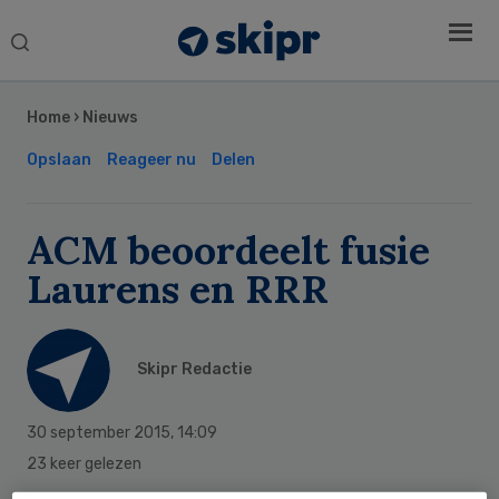
Search
this
Secondary
website
Sidebar
Home
›
Nieuws
Opslaan
Reageer nu
Delen
ACM beoordeelt fusie
Laurens en RRR
Skipr Redactie
30 september 2015
,
14:09
23 keer gelezen