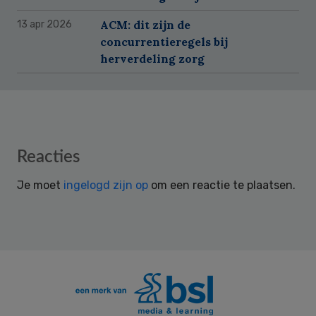
ACM: dit zijn de
13 apr 2026
concurrentieregels bij
herverdeling zorg
Reader
Reacties
Interactions
Je moet
ingelogd zijn op
om een reactie te plaatsen.