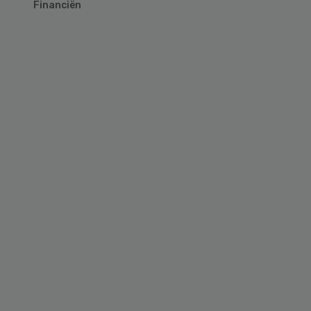
Financiën
Primary
Sidebar