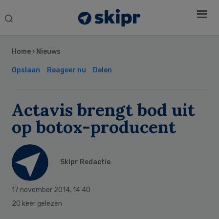
Search
this
Secondary
website
Sidebar
Home
›
Nieuws
Opslaan
Reageer nu
Delen
Actavis brengt bod uit
op botox-producent
Skipr Redactie
17 november 2014
,
14:40
20 keer gelezen