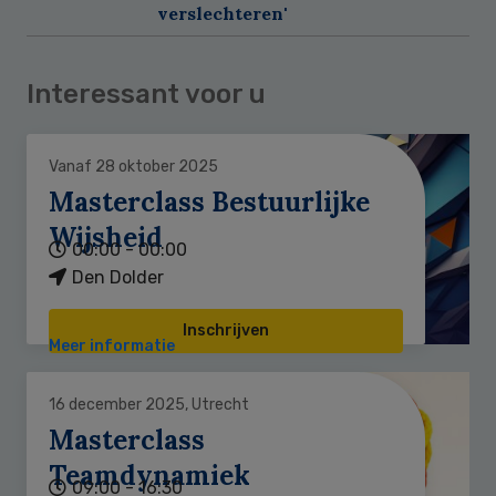
verslechteren'
Interessant voor u
Vanaf 28 oktober 2025
Masterclass Bestuurlijke
Wijsheid
00:00 - 00:00
Den Dolder
Inschrijven
Meer informatie
16 december 2025, Utrecht
Masterclass
Teamdynamiek
09:00 - 16:30