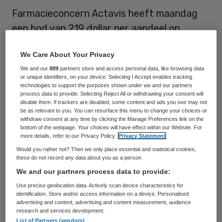
Farmacieconcern Actavis heeft maandag
een bod van 219 dollar per aandeel op
Allergan uitgebracht. Het bod op de botox-
We Care About Your Privacy
producent bestaat voor 129,22 dollar in
We and our
889
partners store and access personal data, like browsing data
contanten, aangevuld met 0,3683 aandeel
or unique identifiers, on your device. Selecting I Accept enables tracking
Actavis. Met de transactie is in totaal 66
technologies to support the purposes shown under we and our partners
process data to provide. Selecting Reject All or withdrawing your consent will
miljard dollar (bijna 53 miljard euro)
disable them. If trackers are disabled, some content and ads you see may not
be as relevant to you. You can resurface this menu to change your choices or
gemoeid.
withdraw consent at any time by clicking the Manage Preferences link on the
bottom of the webpage. Your choices will have effect within our Website. For
more details, refer to our Privacy Policy.
Privacy Statement
Actavis, dat om belastingredenen
Would you rather not? Then we only place essential and statistical cookies,
gevestigd is in Dublin, verwacht de
these do not record any data about you as a person
overname in het tweede kwartaal van 2015
We and our partners process data to provide:
te kunnen afronden. De beoogde
Use precise geolocation data. Actively scan device characteristics for
identification. Store and/or access information on a device. Personalised
samensmelting, waar de besturen van beide
advertising and content, advertising and content measurement, audience
research and services development.
bedrijven unaniem achter staan, levert een
List of Partners (vendors)