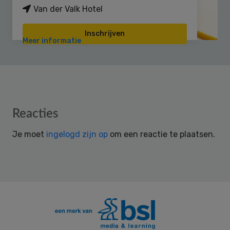
Van der Valk Hotel
Inschrijven
Meer informatie
Reader
Reacties
Interactions
Je moet
ingelogd zijn op
om een reactie te plaatsen.