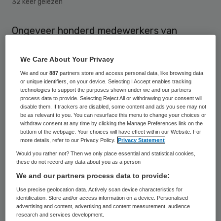
32 keer gelezen
Ongeveer honderd medewerkers van
thuiszorgorganisatie TSN hebben op
zaterdag 5 september onaangekondigd
We Care About Your Privacy
actie gevoerd tijdens een VNG-congres
We and our
887
partners store and access personal data, like browsing data
or unique identifiers, on your device. Selecting I Accept enables tracking
over de verschuiving van zorgtaken naar
technologies to support the purposes shown under we and our partners
process data to provide. Selecting Reject All or withdrawing your consent will
gemeenten. Bij dit congres in Den Bosch
disable them. If trackers are disabled, some content and ads you see may not
be as relevant to you. You can resurface this menu to change your choices or
spraken medewerkers van TSN met onder
withdraw consent at any time by clicking the Manage Preferences link on the
anderen staatssecretaris Jetta Klijnsma
bottom of the webpage. Your choices will have effect within our Website. For
more details, refer to our Privacy Policy.
Privacy Statement
(Sociale Zaken en Werkgelegenheid). Ze
Would you rather not? Then we only place essential and statistical cookies,
wilden eigenlijk Martin van Rijn van
these do not record any data about you as a person
We and our partners process data to provide:
Volksgezondheid aanspreken, maar die
Use precise geolocation data. Actively scan device characteristics for
bleek niet bij het congres te zijn, zei FNV-
identification. Store and/or access information on a device. Personalised
actieleider Marian Beldsnijder.
advertising and content, advertising and content measurement, audience
research and services development.