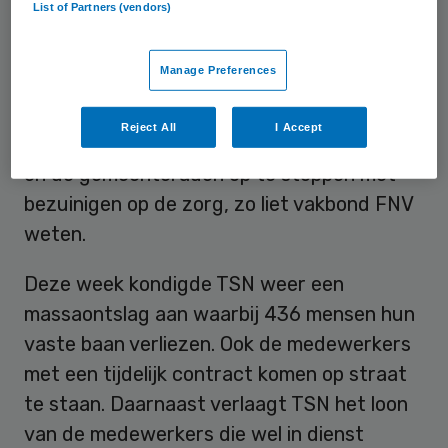
List of Partners (vendors)
De medewerkers van TSN zijn het zat dat
Van Rijn en de gemeenten hard snijden in de
Manage Preferences
thuiszorg, waardoor alleen al bij TSN in
korte tijd meer dan 1500 ontslagen zijn
Reject All
I Accept
gevallen. De actievoerders riepen Van Rijn
en de gemeenteraden op te stoppen met
bezuinigen op de zorg, zo liet vakbond FNV
weten.
Deze week kondigde TSN weer een
massaontslag aan waarbij 436 mensen hun
vaste baan verliezen. Ook de medewerkers
met een tijdelijk contract komen op straat
te staan. Daarnaast verlaagt TSN het loon
van de medewerkers die wel in dienst