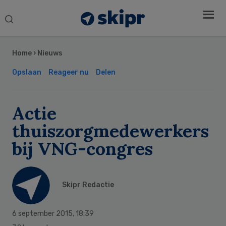
Search
this
Secondary
website
Sidebar
Home
›
Nieuws
Opslaan
Reageer nu
Delen
Actie
thuiszorgmedewerkers
bij VNG-congres
Skipr Redactie
6 september 2015
,
18:39