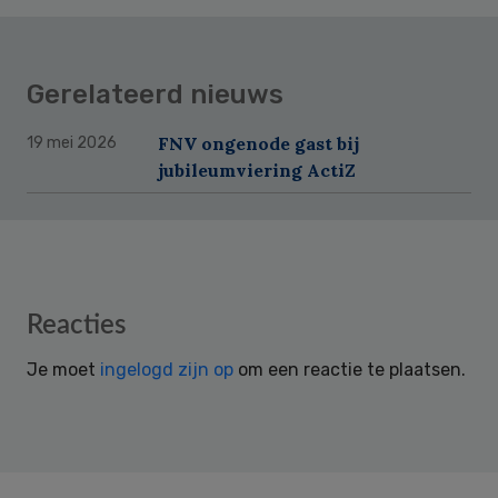
Gerelateerd nieuws
FNV ongenode gast bij
19 mei 2026
jubileumviering ActiZ
Reader
Reacties
Interactions
Je moet
ingelogd zijn op
om een reactie te plaatsen.