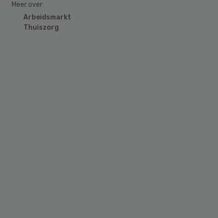
Meer over:
Arbeidsmarkt
Thuiszorg
Primary
Sidebar