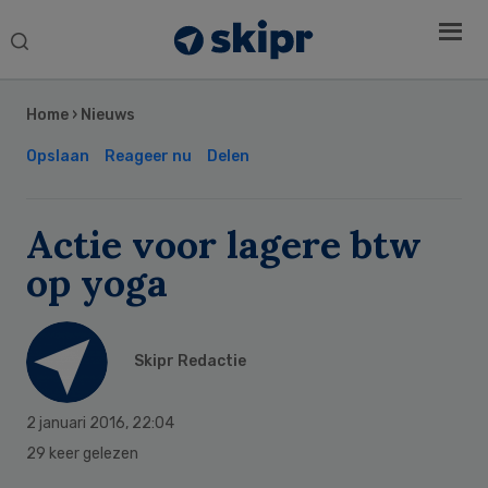
Search
this
Secondary
website
Sidebar
Home
›
Nieuws
Opslaan
Reageer nu
Delen
Actie voor lagere btw
op yoga
Skipr Redactie
2 januari 2016
,
22:04
29 keer gelezen