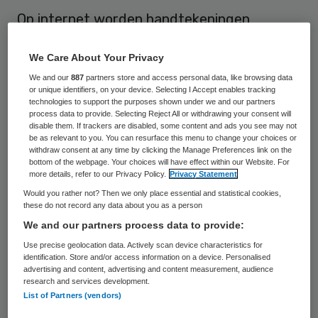
Op internet worden handtekeningen
ingezameld voor een verlaging van het btw-
We Care About Your Privacy
tarief op yoga, mindfulness en meditatie.
We and our
887
partners store and access personal data, like browsing data
De initiatiefnemers hekelen dat deze
or unique identifiers, on your device. Selecting I Accept enables tracking
vormen van mentale conditietraining in de
technologies to support the purposes shown under we and our partners
process data to provide. Selecting Reject All or withdrawing your consent will
belastingwetgeving nu nog als ‘luxe’
disable them. If trackers are disabled, some content and ads you see may not
be as relevant to you. You can resurface this menu to change your choices or
worden beschouwd, waardoor het hoge
withdraw consent at any time by clicking the Manage Preferences link on the
bottom of the webpage. Your choices will have effect within our Website. For
btw-tarief van 21 procent moet worden
more details, refer to our Privacy Policy.
Privacy Statement
betaald.
Would you rather not? Then we only place essential and statistical cookies,
these do not record any data about you as a person
De indieners van de petitie wijzen erop dat
We and our partners process data to provide:
yoga en meditatie zeer nuttig zijn voor het
Use precise geolocation data. Actively scan device characteristics for
identification. Store and/or access information on a device. Personalised
voorkomen van stress en andere
advertising and content, advertising and content measurement, audience
research and services development.
ziekteverschijnselen. Bij een lager btw-
List of Partners (vendors)
tarief zouden meer mensen er gebruik van