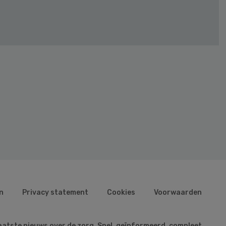
n
Privacy statement
Cookies
Voorwaarden
aatste nieuws over de zorg. Snel, geïnformeerd, compleet