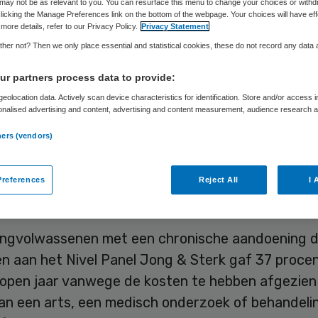
may not be as relevant to you. You can resurface this menu to change your choices or withd
nwege kosten
licking the Manage Preferences link on the bottom of the webpage. Your choices will have eff
more details, refer to our Privacy Policy.
Privacy Statement
her not? Then we only place essential and statistical cookies, these do not record any data
r partners process data to provide:
Skipr Redactie
19 juni 2026
,
11:20
1146 keer gelezen
eolocation data. Actively scan device characteristics for identification. Store and/or access 
onalised advertising and content, advertising and content measurement, audience research 
.
ners (vendors)
 van tussen de 18 en 30 jaar met een chronische
ng lijken vaker zorg te mijden dan oudere volwas
references
Reject All
I 
t uit vragenlijstonderzoek van het Nivel.
ongvolwassenen met een chronische aandoening d
n aan het Nivel Panel Jong & Sterk gaf 37 procen
lopen jaar vanwege de kosten te hebben afgezien
an een arts, een medisch onderzoek of behandelin