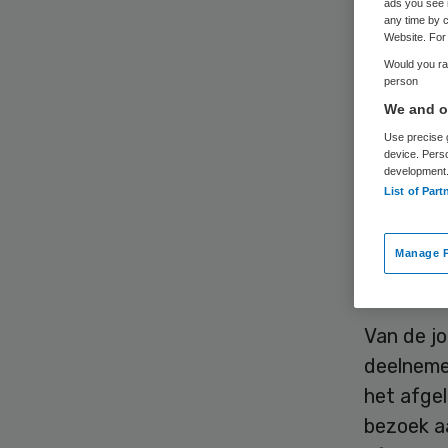
ads you see 
va
any time by c
Website. For 
Would you rat
person
We and ou
Use precise g
device. Pers
development
List of Part
Jongeren
aandoeni
Manage P
Dat blijk
Van de j
deelneme
het afge
bezoek a