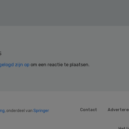
s
gelogd zijn op
om een reactie te plaatsen.
Contact
Advertere
ing
, onderdeel van
Springer
Het l