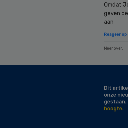
Omdat Jo
geven dez
aan.
Reageer op d
Meer over:
Secondary
Sidebar
Dit artike
onze nie
gestaan.
hoogte.