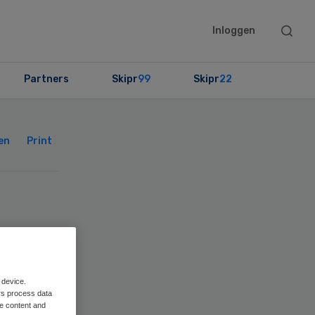
Searc
Inloggen
this
websit
Partners
Skipr
99
Skipr
22
Primary
Sidebar
en
Print
 device.
rs process data
me content and