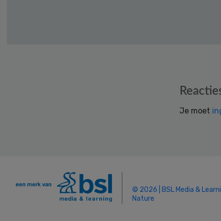
Reader
Reactie
Interactions
Je moet
in
© 2026 | BSL Media & Learn
Nature