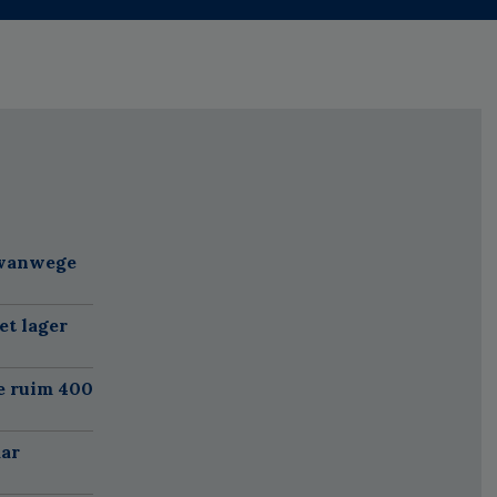
 vanwege
et lager
e ruim 400
aar