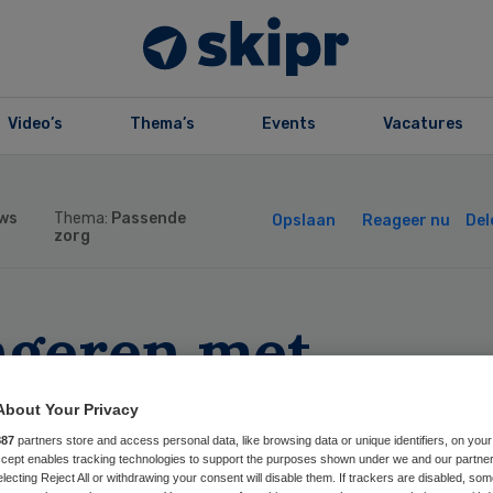
Video’s
Thema’s
Events
Vacatures
ws
Thema:
Passende
Opslaan
Reageer nu
Del
zorg
ngeren met
ronische ziekte
About Your Privacy
887
partners store and access personal data, like browsing data or unique identifiers, on your
jden vaker zorg
Accept enables tracking technologies to support the purposes shown under we and our partne
electing Reject All or withdrawing your consent will disable them. If trackers are disabled, so