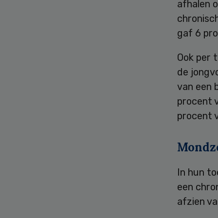
afhalen 
chronisc
gaf 6 pro
Ook per t
de jongv
van een 
procent 
procent 
Mondzo
In hun t
een chro
afzien va