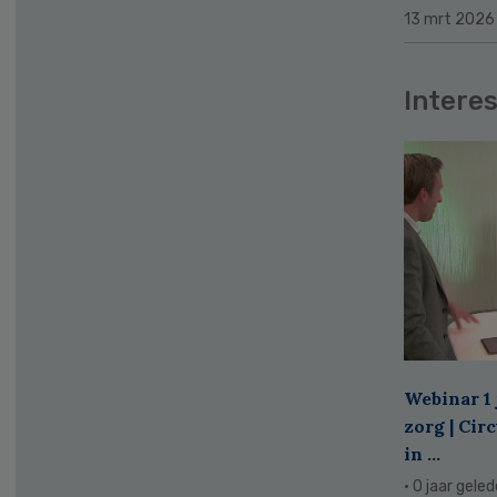
13 mrt 2026
Interes
Webinar 1 
zorg | Cir
in ...
· 0 jaar gele