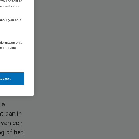
raw consent at
ect within our
 about you as a
information on a
and services
senen.
Accept
ie
t aan in
 van een
g of het