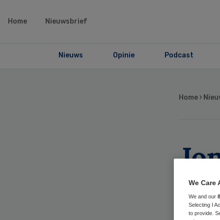
Home
Nieuwsbrief
Nieuws
Opinie
Podcast
Home
›
Nieu
Jo
ch
We Care 
We and our
mi
Selecting I 
to provide. S