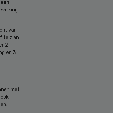
 een
evolking
cent van
 te zien
er 2
ng en 3
senen met
 ook
len.