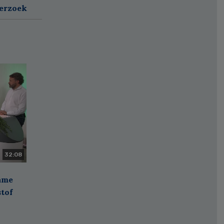
derzoek
32:08
zame
stof