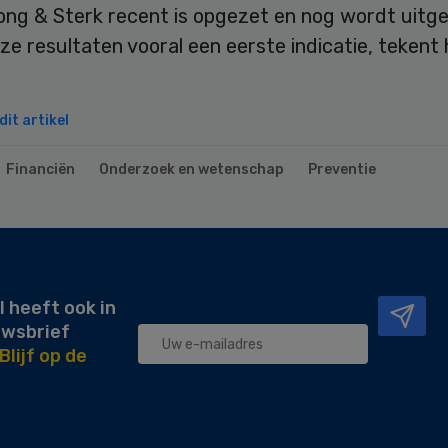
ng & Sterk recent is opgezet en nog wordt uitge
e resultaten vooral een eerste indicatie, tekent 
it artikel
Financiën
Onderzoek en wetenschap
Preventie
l heeft ook in
uwsbrief
Blijf op de