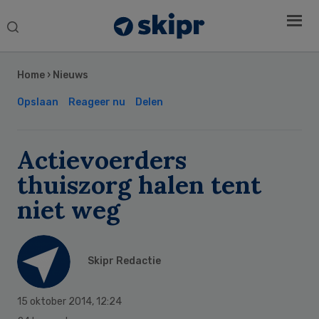
Search
this
Secondary
website
Sidebar
Home
›
Nieuws
Opslaan
Reageer nu
Delen
Actievoerders
thuiszorg halen tent
niet weg
Skipr Redactie
15 oktober 2014
,
12:24