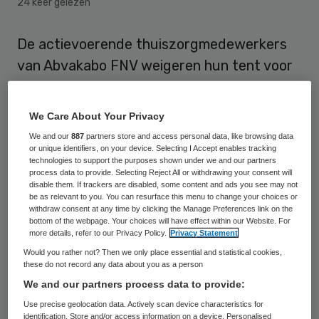
24 keer gelezen
De actievoerende thuiszorgmedewerkers
van Abvakabo FNV weigeren hun tent voor
de deur van het gemeentehuis in
Steenwijkerland af te breken. Vanaf
We Care About Your Privacy
woensdag gaat de gemeente daarom een
We and our
887
partners store and access personal data, like browsing data
dwangsom opleggen van 1000 euro per
or unique identifiers, on your device. Selecting I Accept enables tracking
technologies to support the purposes shown under we and our partners
week, met een maximum van 10.000 euro.
process data to provide. Selecting Reject All or withdrawing your consent will
disable them. If trackers are disabled, some content and ads you see may not
De zaak komt volgende week woensdag
be as relevant to you. You can resurface this menu to change your choices or
withdraw consent at any time by clicking the Manage Preferences link on the
voor de voorzieningenrechter in Zwolle,
bottom of the webpage. Your choices will have effect within our Website. For
aldus bondsbestuurder Riek van Kampen.
more details, refer to our Privacy Policy.
Privacy Statement
Would you rather not? Then we only place essential and statistical cookies,
these do not record any data about you as a person
Volgens de gemeente was er een tijdelijke
We and our partners process data to provide:
standplaatsvergunning voor de tent, die
Use precise geolocation data. Actively scan device characteristics for
dienst doet als actiekantoor. Die
identification. Store and/or access information on a device. Personalised