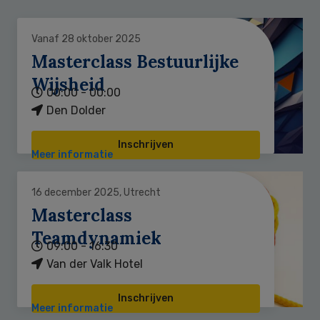
Vanaf 28 oktober 2025
Masterclass Bestuurlijke
Wijsheid
00:00 - 00:00
Den Dolder
Inschrijven
Meer informatie
16 december 2025, Utrecht
Masterclass
Teamdynamiek
09:00 - 16:30
Van der Valk Hotel
Inschrijven
Meer informatie