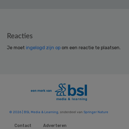
Reader
Reacties
Interactions
Je moet
ingelogd zijn op
om een reactie te plaatsen.
© 2026 | BSL Media & Learning
, onderdeel van
Springer Nature
Contact
Adverteren