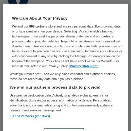
1 juni 2026
,
13:07
We Care About Your Privacy
2523 keer gelezen
We and our
887
partners store and access personal data, like browsing data
or unique identifiers, on your device. Selecting I Accept enables tracking
technologies to support the purposes shown under we and our partners
Op 10 februari bezocht de inspectie Balans
process data to provide. Selecting Reject All or withdrawing your consent will
Thuiszorg, na een eerder bezoek in 2025.
disable them. If trackers are disabled, some content and ads you see may not
be as relevant to you. You can resurface this menu to change your choices or
De inspectie stelde vast dat Balans
withdraw consent at any time by clicking the Manage Preferences link on the
bottom of the webpage. Your choices will have effect within our Website. For
Thuiszorg tijdens het vervolgbezoek niet
more details, refer to our Privacy Policy.
Privacy Statement
voldoet aan 4 getoetste normen voor
Would you rather not? Then we only place essential and statistical cookies,
these do not record any data about you as a person
goede en veilige zorg. Balans Thuiszorg
We and our partners process data to provide:
werkt onder andere niet volgens de
Use precise geolocation data. Actively scan device characteristics for
richtlijnen voor het veilig geven van
identification. Store and/or access information on a device. Personalised
advertising and content, advertising and content measurement, audience
medicijnen.
research and services development.
List of Partners (vendors)
Te weinig verbeterkracht