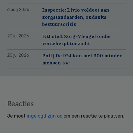
Inspectie: Livio voldoet aan
6 aug 2026
zorgstandaarden, ondanks
bestuurscrisis
IGJ stelt Zorg-Vleugel onder
23 jul 2026
verscherpt toezicht
Poll | De IGJ kan met 300 minder
20 jul 2026
mensen toe
Reader
Reacties
Interactions
Je moet
ingelogd zijn op
om een reactie te plaatsen.