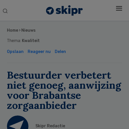
Search
this
Secondary
website
Sidebar
Home
›
Nieuws
Thema:
Kwaliteit
Opslaan
Reageer nu
Delen
Bestuurder verbetert
niet genoeg, aanwijzing
voor Brabantse
zorgaanbieder
Skipr Redactie