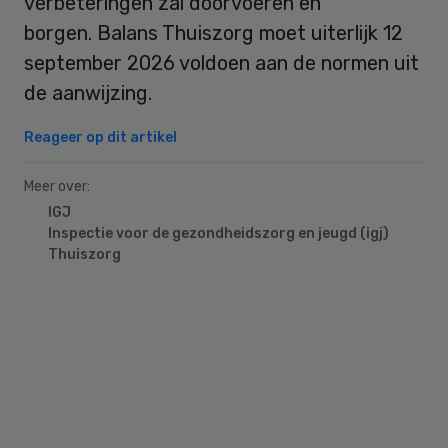
verbeteringen zal doorvoeren en
borgen. Balans Thuiszorg moet uiterlijk 12
september 2026 voldoen aan de normen uit
de aanwijzing.
Reageer op dit artikel
Meer over:
IGJ
Inspectie voor de gezondheidszorg en jeugd (igj)
Thuiszorg
Primary
Sidebar