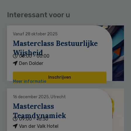
Interessant voor u
Vanaf 28 oktober 2025
Masterclass Bestuurlijke
Wijsheid
00:00 - 00:00
Den Dolder
Inschrijven
Meer informatie
16 december 2025, Utrecht
Masterclass
Teamdynamiek
09:00 - 16:30
Van der Valk Hotel