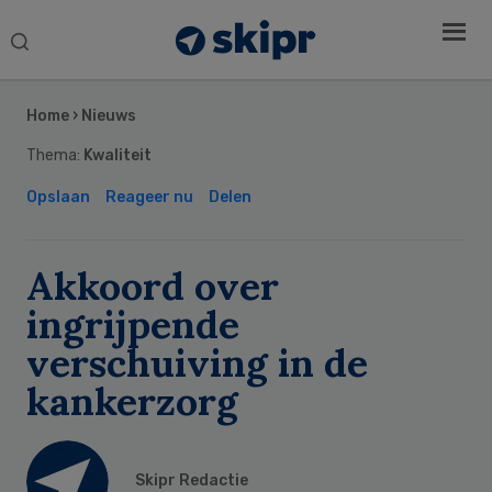
Search
this
Secondary
website
Sidebar
Home
›
Nieuws
Thema:
Kwaliteit
Opslaan
Reageer nu
Delen
Akkoord over
ingrijpende
verschuiving in de
kankerzorg
Skipr Redactie