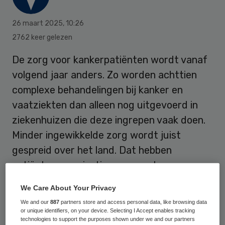
26 maart 2025
,
10:26
2762 keer gelezen
De zorg voor kankerpatiënten wordt vanaf
volgend jaar anders. Zo worden achttien
complexe behandelingen bij kanker en
vaatziekten dan alleen nog uitgevoerd in
ziekenhuizen die deze ingrepen vaak doen.
Minder ingewikkelde zorg wordt juist
gespreid over het land. Dat hebben
patiëntenorganisaties, zorgverleners,
ziekenhuizen, zorgverzekeraars en de
We Care About Your Privacy
overheid afgesproken.
We and our
887
partners store and access personal data, like browsing data
or unique identifiers, on your device. Selecting I Accept enables tracking
technologies to support the purposes shown under we and our partners