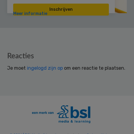
Inschrijven
Meer informatie
Reader
Reacties
Interactions
Je moet
ingelogd zijn op
om een reactie te plaatsen.