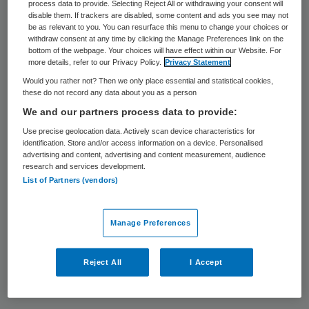
process data to provide. Selecting Reject All or withdrawing your consent will
De complexe behandelingen worden
disable them. If trackers are disabled, some content and ads you see may not
geconcentreerd in een of meer
be as relevant to you. You can resurface this menu to change your choices or
withdraw consent at any time by clicking the Manage Preferences link on the
ziekenhuizen per regio. Sommige patiënten
bottom of the webpage. Your choices will have effect within our Website. For
more details, refer to our Privacy Policy.
Privacy Statement
zullen daardoor verder moeten reizen voor
Would you rather not? Then we only place essential and statistical cookies,
hun behandeling. Maar de overige zorg,
these do not record any data about you as a person
zoals controles, kunnen ze dan krijgen in
We and our partners process data to provide:
een ziekenhuis dichterbij. De concentratie
Use precise geolocation data. Actively scan device characteristics for
identification. Store and/or access information on a device. Personalised
van behandelingen gaat gelden voor hoofd-
advertising and content, advertising and content measurement, audience
research and services development.
halskanker, alvleesklierkanker, longkanker,
List of Partners (vendors)
maag- en slokdarmkanker, nierkanker,
aorta-aneurysma en een behandeling voor
Manage Preferences
vernauwde halsslagader.
Reject All
I Accept
Kwaliteit