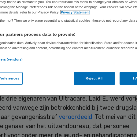
tzendbureau
may not be as relevant to you. You can resurface this menu to change your choices or withd
licking the Manage Preferences link on the bottom of the webpage. Your choices will have eff
more details, refer to our Privacy Policy.
Privacy Statement
her not? Then we only place essential and statistical cookies, these do not record any data
r partners process data to provide:
Laura van Elst
20 september 2023
,
17:24
1446 keer gelez
eolocation data. Actively scan device characteristics for identification. Store and/or access 
onalised advertising and content, advertising and content measurement, audience research 
.
egt de samenwerking met uitzendbureau Ultracare 
ners (vendors)
g is de publicatie van
Follow the Money
en
Pointe
 voormalig mede-eigenaar een drugscrimineel is.
references
Reject All
I 
e drie eigenaren van Ultracare, Laid E., werd vori
erd vanwege zijn betrokkenheid bij twee drugslabs
 jaar gevangenisstraf
veroordeeld
. Tot mei van di
-eigenaar van het uitzendbureau, dat personeel
rt voor onder meer de jeugd- en gehandicaptenz