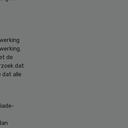
werking
werking.
et de
rzoek dat
 dat alle
liade-
dan