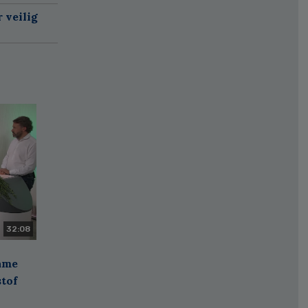
 veilig
32:08
zame
stof