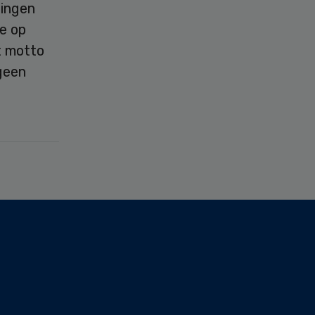
ringen
e op
t motto
 geen