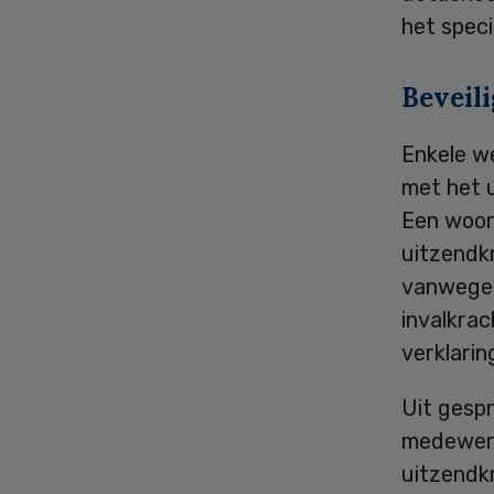
het speci
Beveili
Enkele w
met het 
Een woor
uitzendk
vanwege 
invalkrac
verklarin
Uit gesp
medewerk
uitzendkr