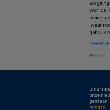
zorgjong
voor de 
weinig g
‘waar roo
gebruik 
Reageer op d
Meer over:
Secondary
Sidebar
Dit artike
onze nie
gestaan.
hoogte.