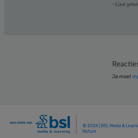
· 2 jaar gele
Reader
Reactie
Interactions
Je moet
in
© 2026 | BSL Media & Learn
Nature