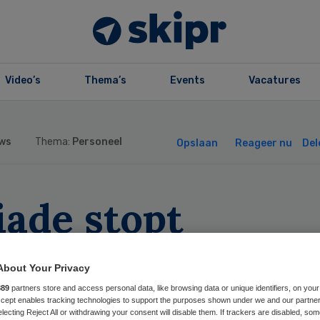
Video’s
Thema’s
Events
Vacatures
ws
Thema:
Personeel
Opslaan
Reageer nu
Del
iade stopt
menwerking met
About Your Privacy
streden
889
partners store and access personal data, like browsing data or unique identifiers, on your
Accept enables tracking technologies to support the purposes shown under we and our partne
electing Reject All or withdrawing your consent will disable them. If trackers are disabled, so