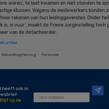
ens waren’, te laat kwamen en niet stonden te sp
lastige klussen. Volgens de medewerkers konden z
ehoor rekenen van hun leidinggevenden. Onder he
k is, is vuur’, maakt de Friese zorginstelling toch
meer van de detacheerder.
it artikel
Gehandicaptenzorg
Personeel
l heeft ook in
uwsbrief
Blijf op de