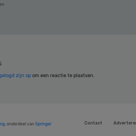
den
s
gelogd zijn op
om een reactie te plaatsen.
Contact
Advertere
ing
, onderdeel van
Springer