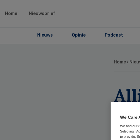
Home
Nieuwsbrief
Nieuws
Opinie
Podcast
Home
›
Nieu
All
sa
We Care 
om
We and our
Selecting I 
to provide. S