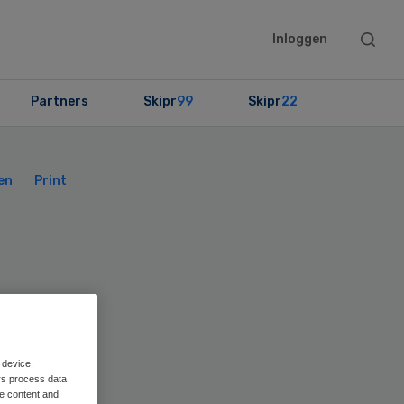
Searc
Inloggen
this
websit
Partners
Skipr
99
Skipr
22
Primary
Sidebar
en
Print
 device.
rs process data
me content and