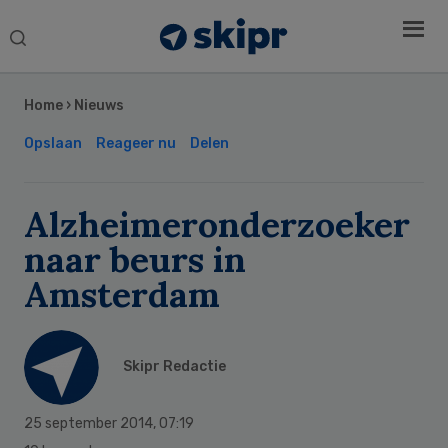
Search
this
Secondary
website
Sidebar
Home
›
Nieuws
Opslaan
Reageer nu
Delen
Alzheimeronderzoeker
naar beurs in
Amsterdam
Skipr Redactie
25 september 2014
,
07:19