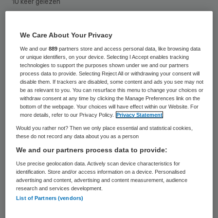
10 keer gelezen
Het Duitse biotechnologiebedrijf
We Care About Your Privacy
Probiodrug wil naar de beurs in Amsterdam.
We and our
889
partners store and access personal data, like browsing data
Dat maakte de onderneming, die onderzoek
or unique identifiers, on your device. Selecting I Accept enables tracking
technologies to support the purposes shown under we and our partners
doet naar mogelijke behandelmethoden
process data to provide. Selecting Reject All or withdrawing your consent will
disable them. If trackers are disabled, some content and ads you see may not
voor patiënten met de ziekte van Alzheimer,
be as relevant to you. You can resurface this menu to change your choices or
withdraw consent at any time by clicking the Manage Preferences link on the
donderdag bekend.
bottom of the webpage. Your choices will have effect within our Website. For
more details, refer to our Privacy Policy.
Privacy Statement
Probiodrug richt zich daarbij vooral op de
Would you rather not? Then we only place essential and statistical cookies,
these do not record any data about you as a person
ontwikkeling van medicijnen die de
We and our partners process data to provide:
voortgang van alzheimer kunnen vertragen
Use precise geolocation data. Actively scan device characteristics for
of zelfs stoppen. Dat is volgens het bedrijf
identification. Store and/or access information on a device. Personalised
advertising and content, advertising and content measurement, audience
een nog relatief onontgonnen markt. De
research and services development.
meeste middelen die nu al verkrijgbaar zijn,
List of Partners (vendors)
pakken slechts de symptomen van de