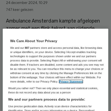
24 december 2024
,
10:29
747 keer gelezen
Ambulance Amsterdam kampte afgelopen
zomer met een flink tekort aan rijdende
ambulances, de noodhulpdienst reed veel
We Care About Your Privacy
minder dan officieel afgesproken is. Dat
We and our
887
partners store and access personal data, like browsing data
meldt NH Nieuws.
or unique identifiers, on your device. Selecting I Accept enables tracking
technologies to support the purposes shown under we and our partners
process data to provide. Selecting Reject All or withdrawing your consent will
disable them. If trackers are disabled, some content and ads you see may not
Het rooster voor de maand juni zag er zó
be as relevant to you. You can resurface this menu to change your choices or
withdraw consent at any time by clicking the Manage Preferences link on the
slecht uit dat er grote zorgen waren over
bottom of the webpage. Your choices will have effect within our Website. For
de veiligheid voor Amsterdammers. En
more details, refer to our Privacy Policy.
Privacy Statement
Would you rather not? Then we only place essential and statistical cookies,
ondanks dat de planning voor komende
these do not record any data about you as a person
zomer nu rond lijkt, is het nog maar de
We and our partners process data to provide:
vraag of de situatie van juni 2024 zich niet
Use precise geolocation data. Actively scan device characteristics for
identification. Store and/or access information on a device. Personalised