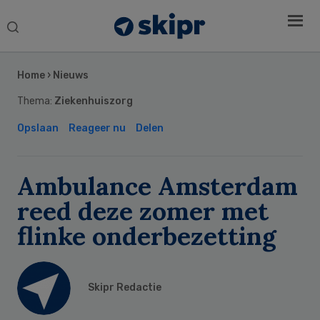
Search
this
Secondary
website
Sidebar
Home
›
Nieuws
Thema:
Ziekenhuiszorg
Opslaan
Reageer nu
Delen
Ambulance Amsterdam
reed deze zomer met
flinke onderbezetting
Skipr Redactie