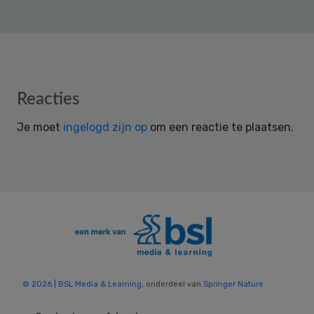
Reader
Reacties
Interactions
Je moet
ingelogd zijn op
om een reactie te plaatsen.
© 2026 | BSL Media & Learning
, onderdeel van
Springer Nature