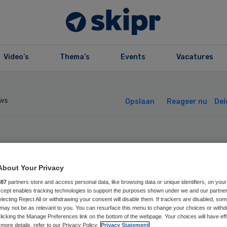
Video’s
Thema’s
Events
Vacatures
ws
Opslaan
Reageer nu
Del
bulancemeldka
About Your Privacy
eland weer op or
887
partners store and access personal data, like browsing data or unique identifiers, on your
Accept enables tracking technologies to support the purposes shown under we and our partne
electing Reject All or withdrawing your consent will disable them. If trackers are disabled, so
may not be as relevant to you. You can resurface this menu to change your choices or withd
licking the Manage Preferences link on the bottom of the webpage. Your choices will have eff
more details, refer to our Privacy Policy.
Privacy Statement