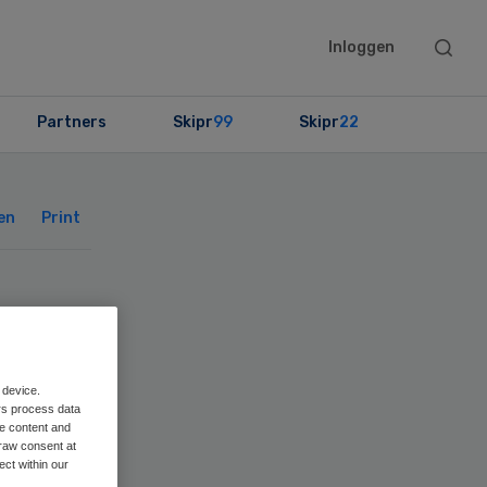
Searc
Inloggen
this
websit
Partners
Skipr
99
Skipr
22
Primary
Sidebar
en
Print
mer
de
 device.
rs process data
me content and
raw consent at
ect within our