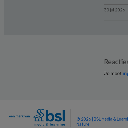
30 jul 2026
Reader
Reactie
Interactions
Je moet
in
© 2026 | BSL Media & Learn
Nature