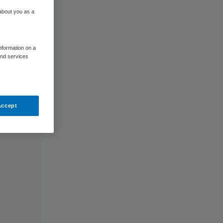
 about you as a
information on a
and services
Accept