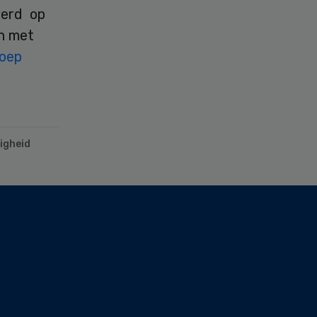
werd op
n met
oep
ligheid