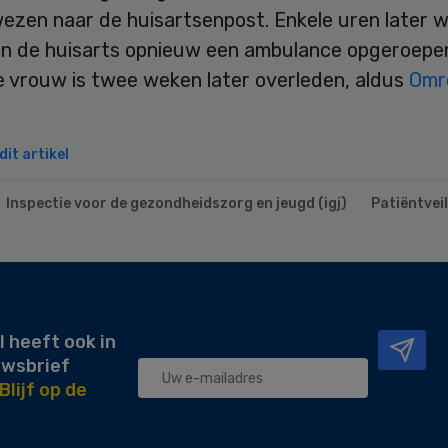
ezen naar de huisartsenpost. Enkele uren later 
an de huisarts opnieuw een ambulance opgeroepe
e vrouw is twee weken later overleden, aldus
Omr
it artikel
Inspectie voor de gezondheidszorg en jeugd (igj)
Patiëntvei
l heeft ook in
uwsbrief
Blijf op de