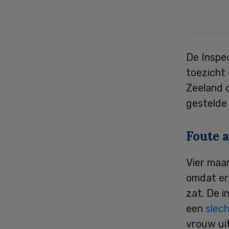
De Inspe
toezicht
Zeeland 
gestelde
Foute 
Vier maa
omdat er
zat. De i
een
slec
vrouw ui