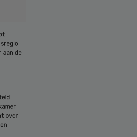
pt
dsregio
r aan de
teld
dkamer
ht over
Een
d