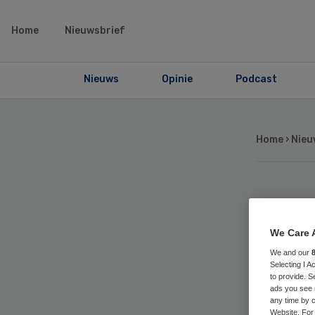
Home
Nieuwsbrief
Nieuws
Opinie
Podcast
Home
›
Nieu
Am
We Care 
Ze
We and our
Selecting I 
to provide. S
ads you see 
any time by c
Website. For 