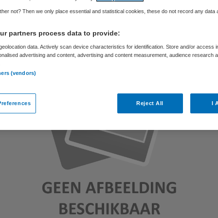
Skipr Redactie
25 mei 2012
,
09:27
35 keer gelezen
her not? Then we only place essential and statistical cookies, these do not record any data
r partners process data to provide:
eolocation data. Actively scan device characteristics for identification. Store and/or access 
onalised advertising and content, advertising and content measurement, audience research 
.
ners (vendors)
references
Reject All
I 