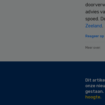
doorverw
advies v
spoed. D
Zeeland
.
Reageer op d
Meer over:
Secondary
Sidebar
Dit artike
onze nie
gestaan.
hoogte.