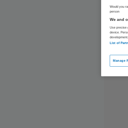
Would you rat
person
We and ou
Use precise g
device. Pers
development
List of Part
Manage P