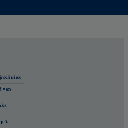
jnkliniek
d van
nks
p ’t