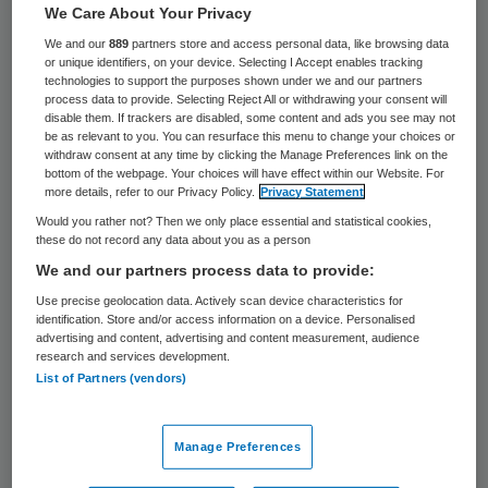
We Care About Your Privacy
Beide Amerikanen die in Afrika het
We and our
889
partners store and access personal data, like browsing data
ebolavirus hadden opgelopen, zijn genezen.
or unique identifiers, on your device. Selecting I Accept enables tracking
technologies to support the purposes shown under we and our partners
Hulpverleenster Nancy Writebol heeft het
process data to provide. Selecting Reject All or withdrawing your consent will
disable them. If trackers are disabled, some content and ads you see may not
ziekenhuis in Atlanta dinsdag verlaten. Ook
be as relevant to you. You can resurface this menu to change your choices or
de arts Kent Brantly is hersteld. “Het is een
withdraw consent at any time by clicking the Manage Preferences link on the
bottom of the webpage. Your choices will have effect within our Website. For
wonderbaarlijke dag. Ik ben dolblij dat ik
more details, refer to our Privacy Policy.
Privacy Statement
leef”, liet Brantly donderdag weten.
Would you rather not? Then we only place essential and statistical cookies,
these do not record any data about you as a person
We and our partners process data to provide:
Brantly en Writebol zijn behandeld met het
Use precise geolocation data. Actively scan device characteristics for
experimentele serum ZMapp tegen de
identification. Store and/or access information on a device. Personalised
advertising and content, advertising and content measurement, audience
gevreesde ziekte. De voorraad ZMapp is
research and services development.
inmiddels op.
List of Partners (vendors)
Quarantaine
Manage Preferences