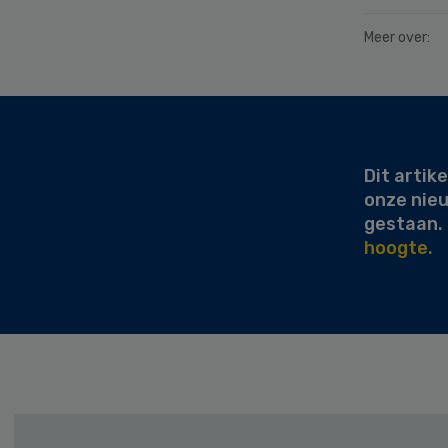
Meer over:
Secondary
Sidebar
Dit artike
onze nie
gestaan.
hoogte.