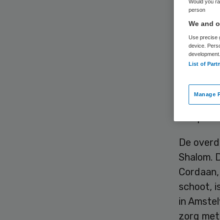
Would you rat
person
We and ou
Use precise g
device. Pers
development
List of Part
De Zonne
het jood
Manage P
blijft er
een plek 
De overd
Shalom. D
Cordaan, 
schoot, i
in Amstel
zorg met