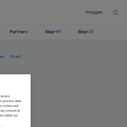
Searc
Inloggen
this
websit
Partners
Skipr
99
Skipr
22
Primary
Sidebar
en
Print
m
 device.
rs process data
me content and
raw consent at
ect within our