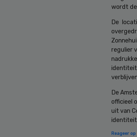
wordt de
De locat
overgedr
Zonnehui
regulier 
nadrukkel
identitei
verblijv
De Amste
officieel
uit van C
identitei
Reageer op d