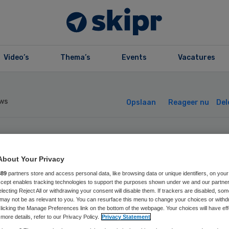
Video’s
Thema’s
Events
Vacatures
ws
Opslaan
Reageer nu
Del
stelland neemt
About Your Privacy
catie Beth Shalo
889
partners store and access personal data, like browsing data or unique identifiers, on your
Accept enables tracking technologies to support the purposes shown under we and our partne
electing Reject All or withdrawing your consent will disable them. If trackers are disabled, so
er
may not be as relevant to you. You can resurface this menu to change your choices or withd
licking the Manage Preferences link on the bottom of the webpage. Your choices will have eff
more details, refer to our Privacy Policy.
Privacy Statement