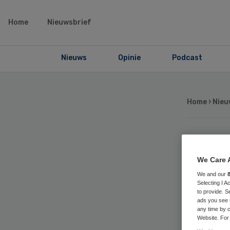
Home
Nieuwsbrief
Nieuws
Opinie
Podcast
Home
›
Nieu
Am
We Care 
lo
We and our
Selecting I 
to provide. S
ov
ads you see 
any time by c
Website. For 