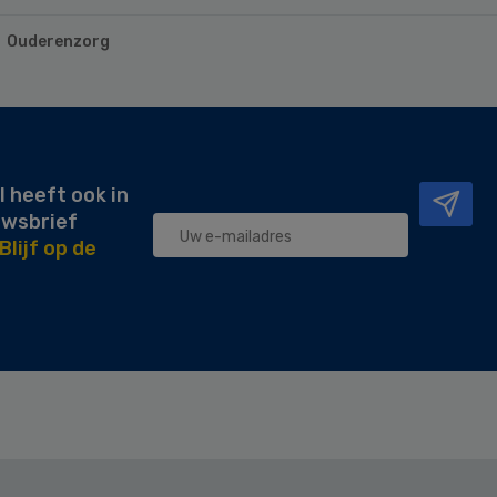
Ouderenzorg
l heeft ook in
uwsbrief
Blijf op de