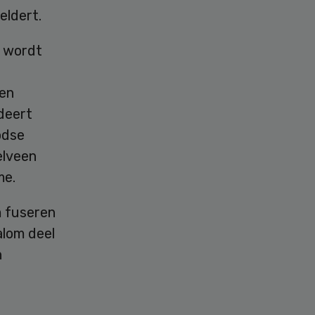
eldert.
, wordt
een
ndeert
odse
elveen
me.
 fuseren
alom deel
n