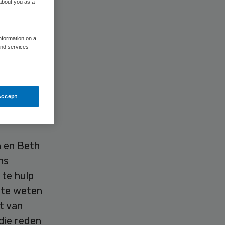
 about you as a
information on a
and services
aties van
 Daarmee
Accept
titeit
n en Beth
ns
 te hulp
, te weten
t van
die reden