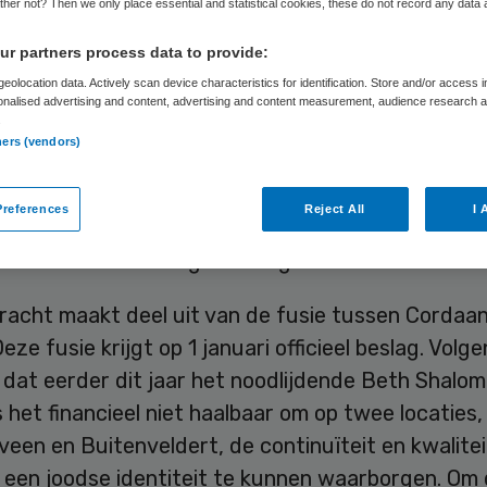
her not? Then we only place essential and statistical cookies, these do not record any data
r partners process data to provide:
Skipr Redactie
23 december 2013
,
06:54
146 keer gelezen
eolocation data. Actively scan device characteristics for identification. Store and/or access 
onalised advertising and content, advertising and content measurement, audience research 
.
ners (vendors)
huisgroep Amstelland neemt één van de twee loc
se verpleeghuis Beth Shalom in Amstelveen over.
references
Reject All
I 
 in Amsterdam één locatie over waar de joodse iden
heeft binnen de zorgverlening.
racht maakt deel uit van de fusie tussen Cordaa
eze fusie krijgt op 1 januari officieel beslag. Volge
dat eerder dit jaar het noodlijdende Beth Shalom
s het financieel niet haalbaar om op twee locaties
veen en Buitenveldert, de continuïteit en kwalitei
 een joodse identiteit te kunnen waarborgen. Om 