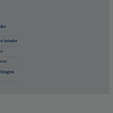
nks
re intake
ie
 vvt
elingen