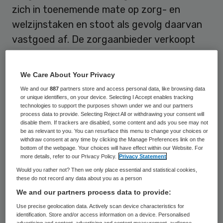
zich in toenemende mate op zorg- en
welzijnstaken en stoot als gevolg daarvan
vastgoed af. De zorgaanbieder verkoopt
panden en huurt daar vervolgens ruimte om
zorgdiensten te leveren aan de nieuwe
We Care About Your Privacy
bewoners.
We and our
887
partners store and access personal data, like browsing data
or unique identifiers, on your device. Selecting I Accept enables tracking
technologies to support the purposes shown under we and our partners
De afgelopen week vond de officiële
process data to provide. Selecting Reject All or withdrawing your consent will
opening plaats van woon- en zorggebouw
disable them. If trackers are disabled, some content and ads you see may not
be as relevant to you. You can resurface this menu to change your choices or
de Makroon in Amsterdam. Het pand in de
withdraw consent at any time by clicking the Manage Preferences link on the
bottom of the webpage. Your choices will have effect within our Website. For
Jordaan telt 134 levensloopbestendige
more details, refer to our Privacy Policy.
Privacy Statement
appartementen in de vrije sectorhuur en
Would you rather not? Then we only place essential and statistical cookies,
these do not record any data about you as a person
veertig plaatsen voor mensen die een
We and our partners process data to provide:
zware zorgindicatie hebben vanwege
Use precise geolocation data. Actively scan device characteristics for
bijvoorbeeld dementie. Die laatste groep
identification. Store and/or access information on a device. Personalised