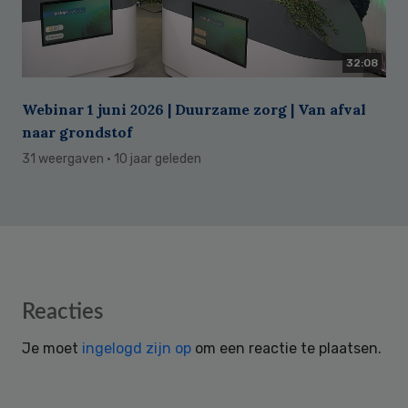
32:08
Webinar 1 juni 2026 | Duurzame zorg | Van afval
naar grondstof
31 weergaven
· 10 jaar geleden
Reader
Reacties
Interactions
Je moet
ingelogd zijn op
om een reactie te plaatsen.