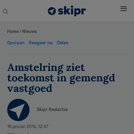
Search
this
Secondary
website
Sidebar
Home
›
Nieuws
Opslaan
Reageer nu
Delen
Amstelring ziet
toekomst in gemengd
vastgoed
Skipr Redactie
18 januari 2016
,
12:47