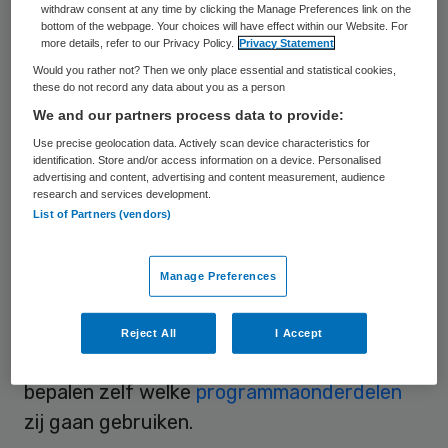
zorg. Daarmee willen de huisartsen meer
withdraw consent at any time by clicking the Manage Preferences link on the
bottom of the webpage. Your choices will have effect within our Website. For
rust en ruimte creëren en zorg op maat
more details, refer to our Privacy Policy.
Privacy Statement
bieden aan Amsterdammers met een
Would you rather not? Then we only place essential and statistical cookies,
these do not record any data about you as a person
chronische ziekte.
We and our partners process data to provide:
Use precise geolocation data. Actively scan device characteristics for
Minder administratie
identification. Store and/or access information on a device. Personalised
advertising and content, advertising and content measurement, audience
research and services development.
De Amsterdamse Huisartsenalliantie (AHa)
List of Partners (vendors)
ontwikkelde in samenwerking met
huisartsenpraktijken en netwerkpartners
Manage Preferences
concrete oplossingsrichtingen om de zorg
voor Amsterdammers met chronische
Reject All
I Accept
aandoeningen te verbeteren. Praktijken
bepalen zelf welke
programmaonderdelen
zij gaan gebruiken.