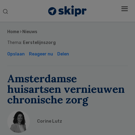
Search
this
Secondary
website
Sidebar
Home
›
Nieuws
Thema:
Eerstelijnszorg
Opslaan
Reageer nu
Delen
Amsterdamse
huisartsen vernieuwen
chronische zorg
Corine Lutz