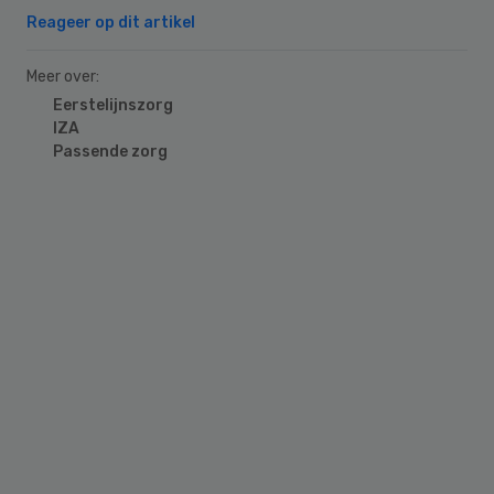
Reageer op dit artikel
Meer over:
Eerstelijnszorg
IZA
Passende zorg
Primary
Sidebar