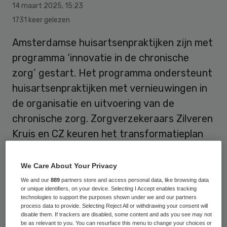
14 maart 2025
,
15:23
1731 keer gelezen
Amsterdamse huisartsenpraktijken zijn met
programma ‘innovatie in de chronische
zorg’ gestart. Het programma ondersteunt
huisartsenpraktijken met vernieuwingen in
de organisatie en uitvoering van de
chronische zorg. Zorgverzekeraars Zilveren
Kruis en CZ keuren het transformatieplan
goed en stellen geld beschikbaar.
We Care About Your Privacy
We and our
889
partners store and access personal data, like browsing data
Het programma moet huisartsenpraktijken
or unique identifiers, on your device. Selecting I Accept enables tracking
ondersteunen met vernieuwingen in de
technologies to support the purposes shown under we and our partners
process data to provide. Selecting Reject All or withdrawing your consent will
organisatie en uitvoering van de chronische
disable them. If trackers are disabled, some content and ads you see may not
be as relevant to you. You can resurface this menu to change your choices or