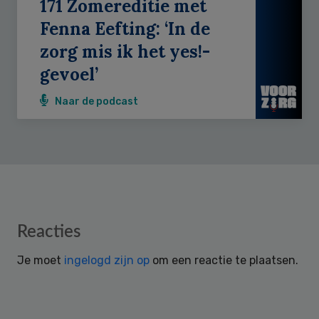
171 Zomereditie met
Fenna Eefting: ‘In de
zorg mis ik het yes!-
gevoel’
Naar de podcast
Reader
Reacties
Interactions
Je moet
ingelogd zijn op
om een reactie te plaatsen.