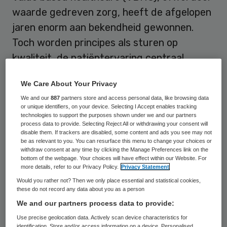
waarde gedreven zorg, heeft de afgelopen
jaren enorm aan bekendheid gewonnen.
Toch worden principes als sturen op
kwaliteit, de patiëntervaring centraal
stellen en een geïntegreerde zorgketen nog
We Care About Your Privacy
weinig toegepast. Angst voor de
We and our
887
partners store and access personal data, like browsing data
bijbehorende transparantie, gebrek aan
or unique identifiers, on your device. Selecting I Accept enables tracking
technologies to support the purposes shown under we and our partners
vertrouwen tussen vakgroepen en
process data to provide. Selecting Reject All or withdrawing your consent will
financieringsschotten spelen een
disable them. If trackers are disabled, some content and ads you see may not
be as relevant to you. You can resurface this menu to change your choices or
belangrijke rol. Dat blijkt uit
withdraw consent at any time by clicking the Manage Preferences link on the
bottom of the webpage. Your choices will have effect within our Website. For
marktonderzoek van adviesbureau Vintura.
more details, refer to our Privacy Policy.
Privacy Statement
Would you rather not? Then we only place essential and statistical cookies,
Voor het marktonderzoek heeft Vintura 30
these do not record any data about you as a person
mensen geïnterviewd, die ziekenhuizen,
We and our partners process data to provide:
zorgverzekeraars, industrie en
Use precise geolocation data. Actively scan device characteristics for
identification. Store and/or access information on a device. Personalised