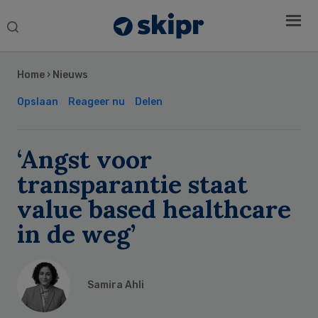
Search
this
Secondary
website
Sidebar
Home
›
Nieuws
Opslaan
Reageer nu
Delen
‘Angst voor
transparantie staat
value based healthcare
in de weg’
Samira Ahli