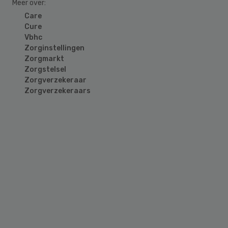
Meer over:
Care
Cure
Vbhc
Zorginstellingen
Zorgmarkt
Zorgstelsel
Zorgverzekeraar
Zorgverzekeraars
Primary
Sidebar