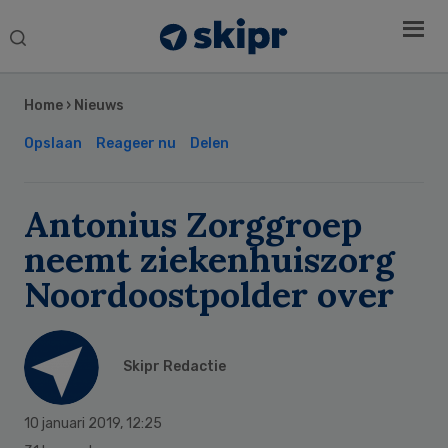
Search
this
Secondary
website
Sidebar
Home
›
Nieuws
Opslaan
Reageer nu
Delen
Antonius Zorggroep
neemt ziekenhuiszorg
Noordoostpolder over
Skipr Redactie
10 januari 2019
,
12:25