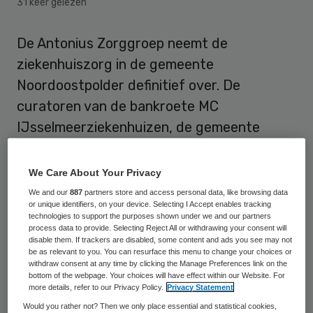
31 keer gelezen
De Antonius Zorggroep neemt de
ziekenhuiszorg in de gemeente
Noordoostpolder definitief over. De
curatoren van de bankroete MC
IJsselmeerziekenhuizen, de gemeente
Noordoostpolder en de zorggroep zijn dat
overeengekomen, laten ze weten.
We Care About Your Privacy
We and our
887
partners store and access personal data, like browsing data
De Antonius Zorggroep neemt de
or unique identifiers, on your device. Selecting I Accept enables tracking
technologies to support the purposes shown under we and our partners
ziekenhuiszorg in de gemeente
process data to provide. Selecting Reject All or withdrawing your consent will
disable them. If trackers are disabled, some content and ads you see may not
Noordoostpolder definitief over. De
be as relevant to you. You can resurface this menu to change your choices or
curatoren van de bankroete MC
withdraw consent at any time by clicking the Manage Preferences link on the
bottom of the webpage. Your choices will have effect within our Website. For
IJsselmeerziekenhuizen, de gemeente
more details, refer to our Privacy Policy.
Privacy Statement
Noordoostpolder en de zorggroep zijn dat
Would you rather not? Then we only place essential and statistical cookies,