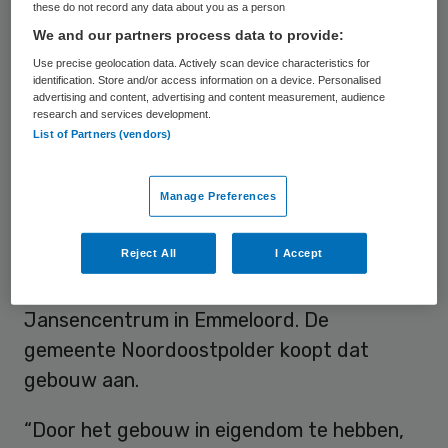
these do not record any data about you as a person
overeengekomen, laten ze weten.
We and our partners process data to provide:
Use precise geolocation data. Actively scan device characteristics for
Extra ruimtes
identification. Store and/or access information on a device. Personalised
advertising and content, advertising and content measurement, audience
research and services development.
List of Partners (vendors)
De Antonius Zorggroep bestiert het
Antonius Ziekenhuis met locaties in Sneek
en in Emmeloord. Om de patiënten in de
Manage Preferences
nieuwe situatie ook op langere termijn goed
Reject All
I Accept
te kunnen opvangen, zal de groep extra
ruimtes huren in het Dokter
Jansencentrum in Emmeloord. De
gemeente Noordoostpolder koopt dat
gebouw aan.
“Door het gebouw in eigendom te hebben,