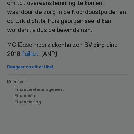
om tot overeenstemming te komen,
waardoor de zorg in de Noordoostpolder en
op Urk dichtbij huis georganiseerd kan
worden”, aldus de bewindsman.
MC IJsselmeerziekenhuizen BV ging eind
2018
failliet
. (ANP)
Reageer op dit artikel
Meer over:
Financieel management
Financiën
Financiering
Primary
Sidebar