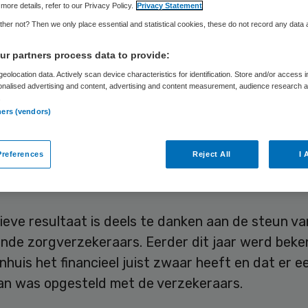
rgverzekeraars
more details, refer to our Privacy Policy.
Privacy Statement
her not? Then we only place essential and statistical cookies, these do not record any data
r partners process data to provide:
eolocation data. Actively scan device characteristics for identification. Store and/or access 
Skipr Redactie
29 mei 2026
,
12:54
1280 keer gelezen
onalised advertising and content, advertising and content measurement, audience research 
.
ners (vendors)
lander Ziekenhuis Groningen boekte in 2025 een 
 van 2,8 miljoen euro. Dit blijkt uit de jaarrekening
references
Reject All
I 
is gepubliceerd.
ieve resultaat is deels te danken aan de steun va
ende zorgverzekeraars. Eerder dit jaar werd beke
nhuis het financieel juist zwaar heeft en dat er e
lan was opgesteld met de verzekeraars.