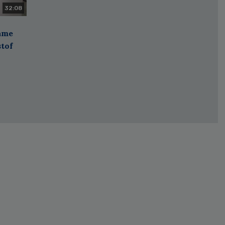
32:08
zame
stof