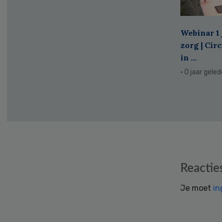
Webinar 1 
zorg | Cir
in ...
· 0 jaar gele
Reader
Reactie
Interactions
Je moet
in