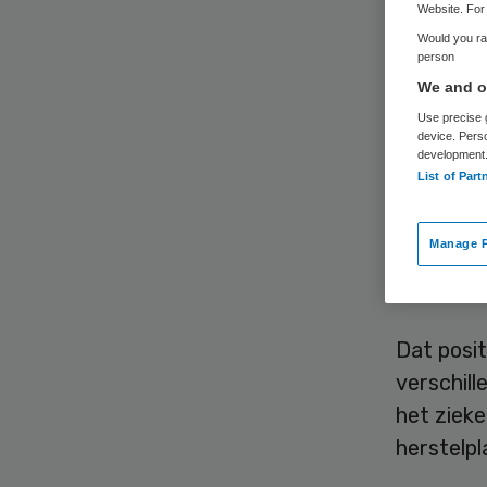
zo
Website. For 
Would you rat
person
We and ou
Use precise g
device. Pers
development
List of Part
Het Omme
resultaat
Manage P
vandaag 
Dat posit
verschill
het zieke
herstelp