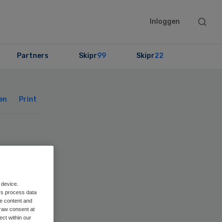
Searc
Inloggen
this
websit
Partners
Skipr
99
Skipr
22
Primary
Sidebar
en
Print
 device.
rs process data
me content and
raw consent at
ect within our