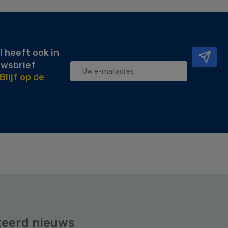
l heeft ook in
uwsbrief
Blijf op de
teerd nieuws