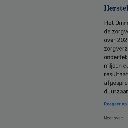
Herste
Het Omme
de zorgve
over 2025
zorgverz
onderte
miljoen e
resultaat
afgespro
duurzaam 
Reageer op d
Meer over: