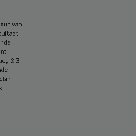
teun van
sultaat
ende
ent
oeg 2,3
nde
plan
s