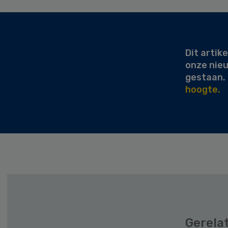
Secondary
Sidebar
Dit artike
onze nie
gestaan.
hoogte.
Gerela