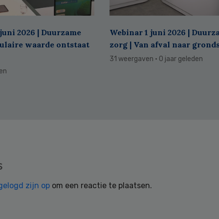
juni 2026 | Duurzame
Webinar 1 juni 2026 | Duur
culaire waarde ontstaat
zorg | Van afval naar grond
31 weergaven
· 0 jaar geleden
den
s
gelogd zijn op
om een reactie te plaatsen.