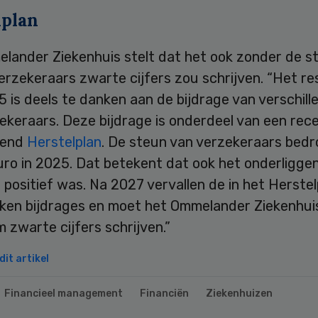
lplan
lander Ziekenhuis stelt dat het ook zonder de s
rzekeraars zwarte cijfers zou schrijven. “Het re
 is deels te danken aan de bijdrage van verschill
ekeraars. Deze bijdrage is onderdeel van een rec
kend
Herstelplan
. De steun van verzekeraars bedr
uro in 2025. Dat betekent dat ook het onderligge
 positief was. Na 2027 vervallen de in het Herstel
ken bijdrages en moet het Ommelander Ziekenhui
zwarte cijfers schrijven.”
it artikel
Financieel management
Financiën
Ziekenhuizen