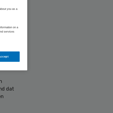
 about you as a
information on a
and services
positief
 die
Accept
n
nd dat
en