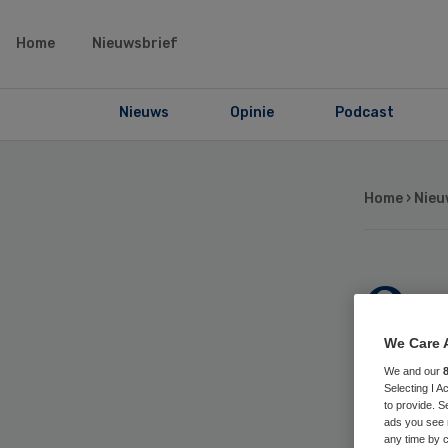
Home
Nieuwsbrief
Nieuws
Opinie
Podcast
Home
›
Nieu
Om
Zie
We Care 
We and our
Selecting I 
zw
to provide. S
ads you see 
any time by c