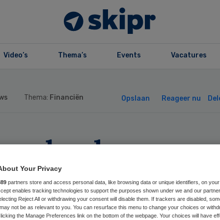
Video’s
Thema’s
Events
Vacatures
ws
Thema:
Financiën
Opslaan
Reageer nu
Del
melander
kenhuis in het
About Your Privacy
889
partners store and access personal data, like browsing data or unique identifiers, on your
Accept enables tracking technologies to support the purposes shown under we and our partne
art mede dankzij
electing Reject All or withdrawing your consent will disable them. If trackers are disabled, so
may not be as relevant to you. You can resurface this menu to change your choices or withd
licking the Manage Preferences link on the bottom of the webpage. Your choices will have eff