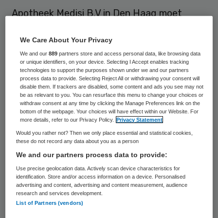
Apotheek Medisi B.V in Den Haag moet
sluiten. Dat volgt uit een bevel van de
We Care About Your Privacy
Inspectie voor de Gezondheidszorg (IGZ)
We and our
889
partners store and access personal data, like browsing data
van 9 november. Dit houdt onder meer in
or unique identifiers, on your device. Selecting I Accept enables tracking
dat er geen geneesmiddelen meer ter hand
technologies to support the purposes shown under we and our partners
process data to provide. Selecting Reject All or withdrawing your consent will
mogen worden gesteld totdat vastgestelde
disable them. If trackers are disabled, some content and ads you see may not
be as relevant to you. You can resurface this menu to change your choices or
tekortkomingen zijn weggenomen.
withdraw consent at any time by clicking the Manage Preferences link on the
bottom of the webpage. Your choices will have effect within our Website. For
more details, refer to our Privacy Policy.
Privacy Statement
Aanleiding voor de sluiting was het niet
Would you rather not? Then we only place essential and statistical cookies,
meer werkzaam zijn van de gevestigde
these do not record any data about you as a person
apotheker op deze locatie. De
inspectie
We and our partners process data to provide:
vindt dit een direct en ernstig risico voor de
Use precise geolocation data. Actively scan device characteristics for
identification. Store and/or access information on a device. Personalised
patiëntveiligheid.
advertising and content, advertising and content measurement, audience
research and services development.
List of Partners (vendors)
Tijdens bezoeken op 3 en 5 november deed