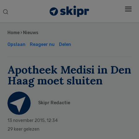
Search
this
Secondary
website
Sidebar
Home
›
Nieuws
Opslaan
Reageer nu
Delen
Apotheek Medisi in Den
Haag moet sluiten
Skipr Redactie
13 november 2015
,
12:34
29 keer gelezen