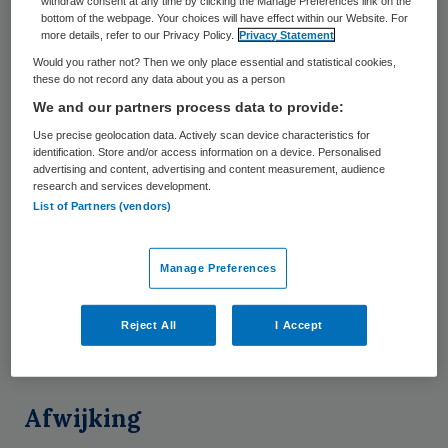
withdraw consent at any time by clicking the Manage Preferences link on the
bottom of the webpage. Your choices will have effect within our Website. For
verzekerde kon worden verstrekt. Bij 6,6
more details, refer to our Privacy Policy.
Privacy Statement
procent van de verstrekkingen geeft de
Would you rather not? Then we only place essential and statistical cookies,
apotheek ‘medische noodzaak’ op als reden.
these do not record any data about you as a person
We and our partners process data to provide:
Daarvan is sprake als voorschrijver en
Use precise geolocation data. Actively scan device characteristics for
apotheker van mening zijn dat er medische
identification. Store and/or access information on a device. Personalised
gronden zijn waarop behandeling met het
advertising and content, advertising and content measurement, audience
research and services development.
preferente middel niet verantwoord is. Als
List of Partners (vendors)
de niet-vastgelegde afwijkingen buiten
beschouwing worden gelaten, is 56 procent
Manage Preferences
van de afwijkingen vanwege een medische
noodzaak en is er bij 44 procent een
Reject All
I Accept
logistieke noodzaak.
Afwijking