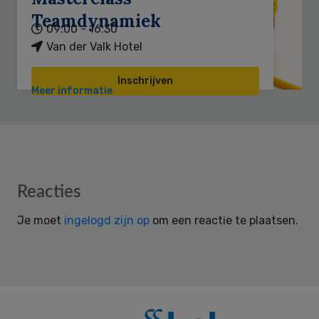
Teamdynamiek
09:00 - 16:30
Van der Valk Hotel
Inschrijven
Meer informatie
Reader
Reacties
Interactions
Je moet
ingelogd zijn op
om een reactie te plaatsen.