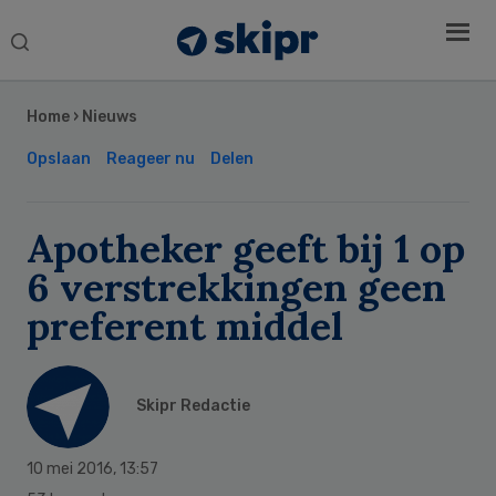
Search
this
Secondary
website
Sidebar
Home
›
Nieuws
Opslaan
Reageer nu
Delen
Apotheker geeft bij 1 op
6 verstrekkingen geen
preferent middel
Skipr Redactie
10 mei 2016
,
13:57