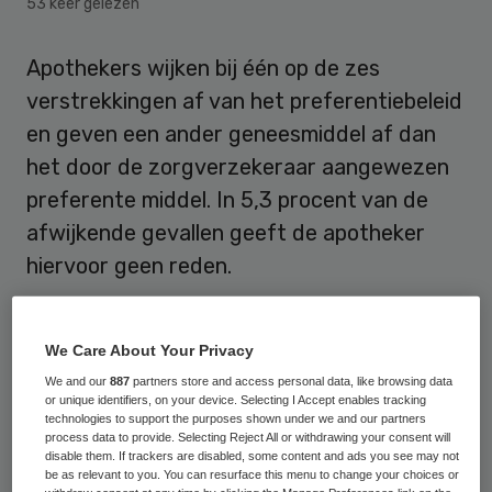
53 keer gelezen
Apothekers wijken bij één op de zes
verstrekkingen af van het preferentiebeleid
en geven een ander geneesmiddel af dan
het door de zorgverzekeraar aangewezen
preferente middel. In 5,3 procent van de
afwijkende gevallen geeft de apotheker
hiervoor geen reden.
Dit blijkt uit
cijfers van de Stichting
Farmaceutische Kengetallen (SFK).
In 5,2
We Care About Your Privacy
procent van de afwijkingen voert de
We and our
887
partners store and access personal data, like browsing data
or unique identifiers, on your device. Selecting I Accept enables tracking
apotheker ‘logistieke noodzaak’ aan. Dat wil
technologies to support the purposes shown under we and our partners
process data to provide. Selecting Reject All or withdrawing your consent will
zeggen dat het preferente middel niet dan
disable them. If trackers are disabled, some content and ads you see may not
be as relevant to you. You can resurface this menu to change your choices or
wel niet tijdig door de apotheek aan de