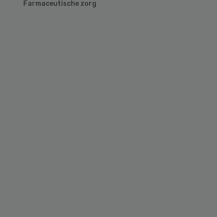
Farmaceutische zorg
Primary
Sidebar