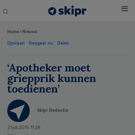
Search
this
Secondary
website
Sidebar
Home
›
Nieuws
Opslaan
Reageer nu
Delen
‘Apotheker moet
griepprik kunnen
toedienen’
Skipr Redactie
21 juli 2015
,
11:28