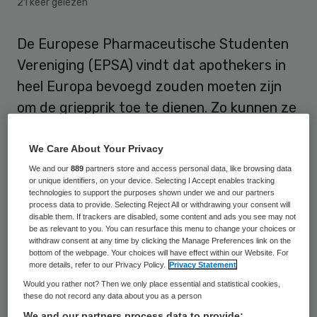
21 keer gelezen
De Europese Pharmaceutische Studenten
Vereniging (EPSA) vindt dat apothekers in
heel Europa bevoegd zouden moeten zijn
om de griepprik toe te dienen. Zo kunnen ze
ervoor zorgen dat de vaccinatiedekking
wordt verhoogd en dat het aantal doden
We Care About Your Privacy
wordt verminderd.
We and our
889
partners store and access personal data, like browsing data
or unique identifiers, on your device. Selecting I Accept enables tracking
technologies to support the purposes shown under we and our partners
EU-lidstaten hebben moeite met het
process data to provide. Selecting Reject All or withdrawing your consent will
disable them. If trackers are disabled, some content and ads you see may not
bereiken van een vaccinatiedekking voor
be as relevant to you. You can resurface this menu to change your choices or
withdraw consent at any time by clicking the Manage Preferences link on the
griep van 75 procent, zoals de Europese
bottom of the webpage. Your choices will have effect within our Website. For
more details, refer to our Privacy Policy.
Privacy Statement
Raad aanbeveelt. Positieve uitzonderingen
Would you rather not? Then we only place essential and statistical cookies,
op de regel zijn het Verenigd Koninkrijk,
these do not record any data about you as a person
Ierland en Portugal, waar apothekers ook
We and our partners process data to provide: