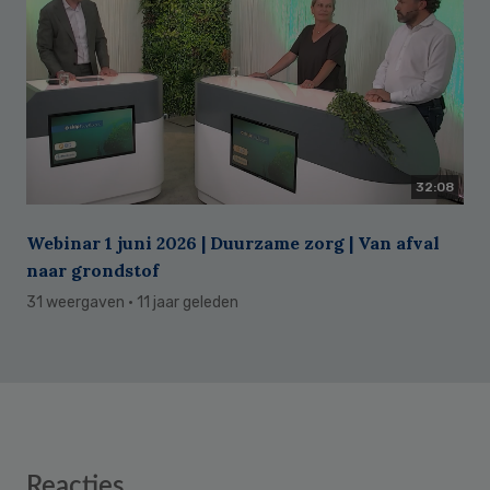
32:08
Webinar 1 juni 2026 | Duurzame zorg | Van afval
naar grondstof
31 weergaven
· 11 jaar geleden
Reader
Reacties