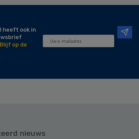
l heeft ook in
uwsbrief
Blijf op de
teerd nieuws