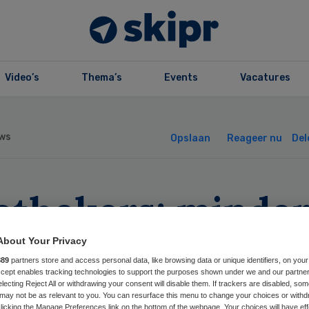
Video’s
Thema’s
Events
Vacatures
ws
Opslaan
Reageer nu
Del
othekers: minde
ak wisselen
About Your Privacy
889
partners store and access personal data, like browsing data or unique identifiers, on your
dicijnen
Accept enables tracking technologies to support the purposes shown under we and our partne
electing Reject All or withdrawing your consent will disable them. If trackers are disabled, so
may not be as relevant to you. You can resurface this menu to change your choices or withd
licking the Manage Preferences link on the bottom of the webpage. Your choices will have eff