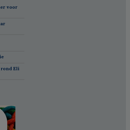
er voor
aar
ie
rond Eli