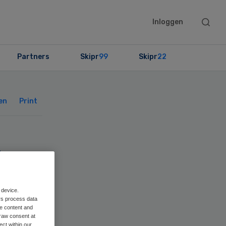
Searc
Inloggen
this
websit
Partners
Skipr
99
Skipr
22
Primary
Sidebar
en
Print
r
 device.
rs process data
me content and
raw consent at
ect within our