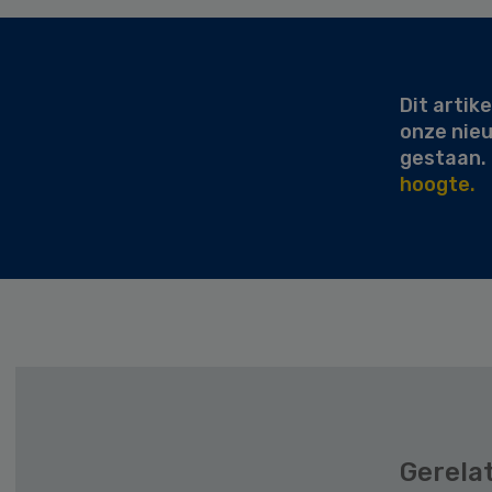
Secondary
Sidebar
Dit artike
onze nie
gestaan.
hoogte.
Gerela