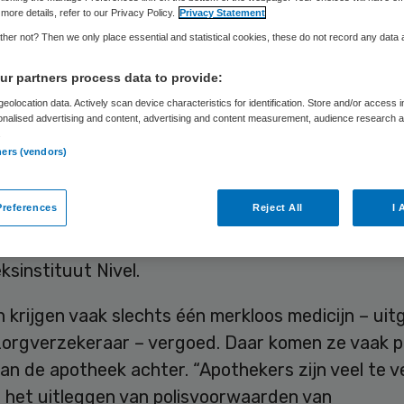
more details, refer to our Privacy Policy.
Privacy Statement
her not? Then we only place essential and statistical cookies, these do not record any data
Skipr Redactie
3 augustus 2016
,
11:00
41 keer gelezen
r partners process data to provide:
eolocation data. Actively scan device characteristics for identification. Store and/or access 
onalised advertising and content, advertising and content measurement, audience research 
rsorganisatie KNMP pleit voor “ruimhartiger
.
ners (vendors)
rwaarden” van zorgverzekeraars, waardoor patië
ak hoeven te wisselen van medicijnen. Dat is min
references
Reject All
I 
d voor patiënten, terwijl het niet duurder hoeft 
tellen de apothekers in reactie op een rapport va
sinstituut Nivel.
 krijgen vaak slechts één merkloos medicijn – ui
zorgverzekeraar – vergoed. Daar komen ze vaak p
van de apotheek achter. “Apothekers zijn veel te ve
t het uitleggen van polisvoorwaarden van