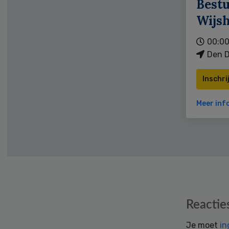
Bestu
Wijs
00:00
Den D
Inschri
Meer inf
Reader
Reactie
Interactions
Je moet
in