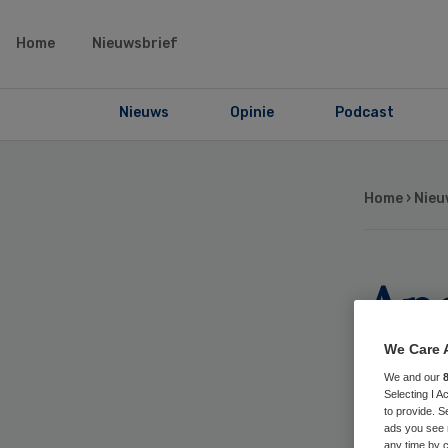
Home
Nieuwsbrief
Nieuws
Opinie
Podcast
Home
›
Nieu
Ap
va
We Care 
We and our
me
Selecting I 
to provide. S
ads you see 
any time by c