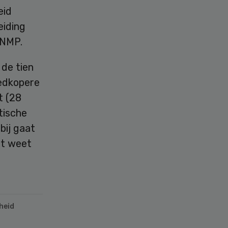
eid
eiding
KNMP.
de tien
edkopere
t (28
tische
bij gaat
nt weet
heid