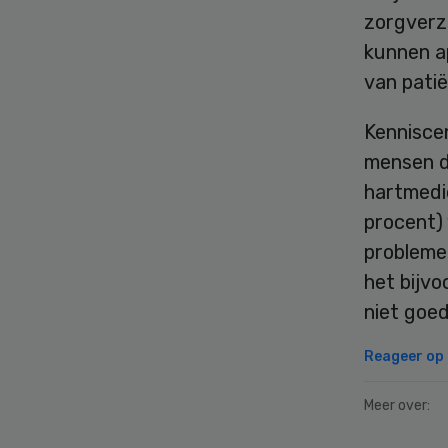
zorgverz
kunnen a
van patië
Kennisce
mensen d
hartmedi
procent)
probleme
het bijv
niet goe
Reageer op d
Meer over: