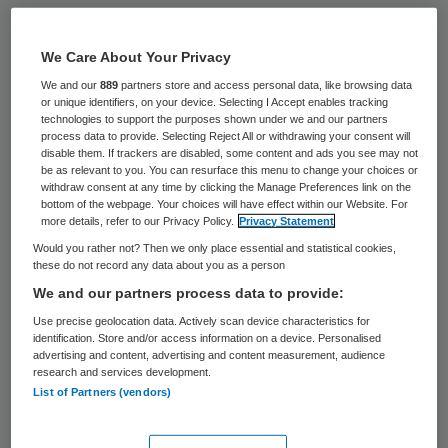
Zorgverzekeraar Achmea hoeft een
vergoedingssysteem voor 19 Amsterdamse
We Care About Your Privacy
apothekers niet te wijzigen. Dat heeft de
We and our
889
partners store and access personal data, like browsing data
or unique identifiers, on your device. Selecting I Accept enables tracking
rechtbank in Utrecht woensdag
technologies to support the purposes shown under we and our partners
process data to provide. Selecting Reject All or withdrawing your consent will
geoordeeld.
disable them. If trackers are disabled, some content and ads you see may not
be as relevant to you. You can resurface this menu to change your choices or
withdraw consent at any time by clicking the Manage Preferences link on the
De apothekers hadden een kort geding
bottom of the webpage. Your choices will have effect within our Website. For
aangespannen tegen de verzekeraar,
more details, refer to our Privacy Policy.
Privacy Statement
Would you rather not? Then we only place essential and statistical cookies,
omdat ze door lage vergoedingen
these do not record any data about you as a person
medicijnen met verlies moeten verkopen.
We and our partners process data to provide:
Volgens de apothekers had Achmea het
Use precise geolocation data. Actively scan device characteristics for
identification. Store and/or access information on a device. Personalised
nieuwe systeem, dat de verzekeraar in
advertising and content, advertising and content measurement, audience
2012 invoerde, niet mogen laten doorlopen
research and services development.
List of Partners (vendors)
in 2013.