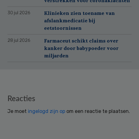
verstrekken voor coronaklachten
Klinieken zien toename van
30 jul 2026
afslankmedicatie bij
eetstoornissen
Farmaceut schikt claims over
28 jul 2026
kanker door babypoeder voor
miljarden
Reader
Reacties
Interactions
Je moet
ingelogd zijn op
om een reactie te plaatsen.