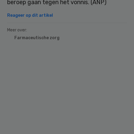
beroep gaan tegen het vonnis. (ANP)
Reageer op dit artikel
Meer over:
Farmaceutische zorg
Primary
Sidebar