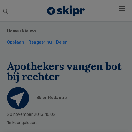
Search
this
Secondary
website
Sidebar
Home
›
Nieuws
Opslaan
Reageer nu
Delen
Apothekers vangen bot
bij rechter
Skipr Redactie
20 november 2013
,
16:02
16 keer gelezen