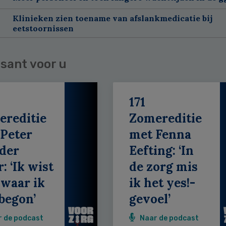
Klinieken zien toename van afslankmedicatie bij
eetstoornissen
sant voor u
171
ereditie
Zomereditie
Peter
met Fenna
der
Eefting: ‘In
: ‘Ik wist
de zorg mis
 waar ik
ik het yes!-
begon’
gevoel’
r de podcast
Naar de podcast