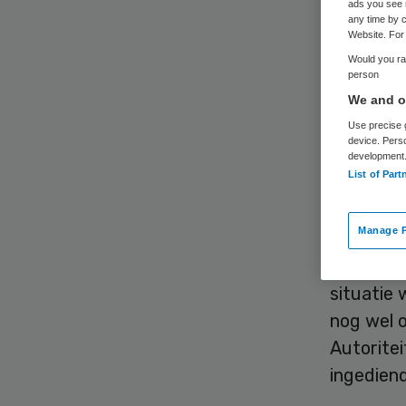
ads you see 
any time by c
Website. For 
Would you rat
person
Stichting
We and ou
instelling
Use precise g
Dit maak
device. Pers
development
overgang
List of Part
De overna
Manage P
gesteld, 
“Cliënte
situatie
nog wel 
Autorite
ingediend