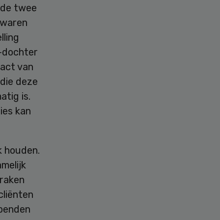
n de twee
j waren
lling
n-dochter
ract van
 die deze
atig is.
ies kan
k houden.
melijk
praken
cliënten
bbenden