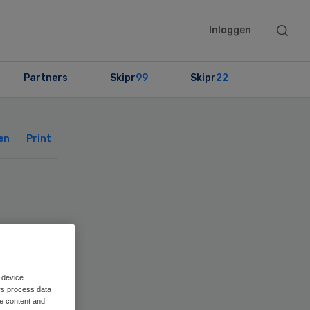
Searc
Inloggen
this
websit
Partners
Skipr
99
Skipr
22
Primary
Sidebar
en
Print
 device.
rs process data
me content and