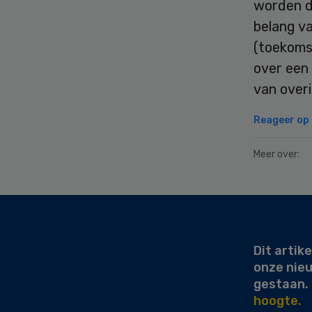
worden d
belang va
(toekoms
over een
van overi
Reageer op d
Meer over:
Secondary
Sidebar
Dit artike
onze nie
gestaan.
hoogte.