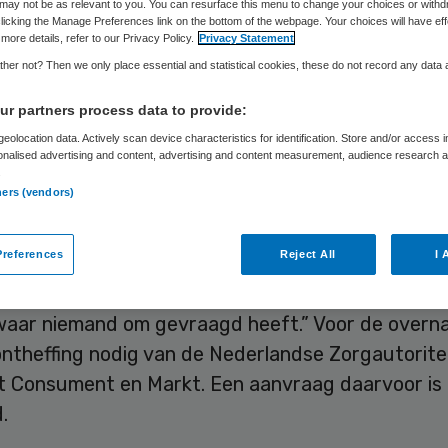
may not be as relevant to you. You can resurface this menu to change your choices or withd
Skipr Redactie
12 april 2016
,
14:09
114 keer gelezen
licking the Manage Preferences link on the bottom of the webpage. Your choices will have eff
more details, refer to our Privacy Policy.
Privacy Statement
her not? Then we only place essential and statistical cookies, these do not record any data
 Arkin uit Amsterdam is de nieuwe eigenaar van V
r partners process data to provide:
 voor verslavingszorg in Utrecht die op 5 april faill
eolocation data. Actively scan device characteristics for identification. Store and/or access 
t curator Johan Westerhof bekend, die een soepe
onalised advertising and content, advertising and content measurement, audience research 
.
 verwacht.
ners (vendors)
me betekent dat de continuïteit van zorg is veili
references
Reject All
I 
aldus Jeroen Muller, bestuursvoorzitter van Arkin
n en medewerkers dreigden de dupe te worden va
 waar niemand om gevraagd heeft.” Voor de overn
ontheffing nodig van de Nederlandse Zorgautorite
it Consument en Markt. Een aanvraag daarvoor is
.