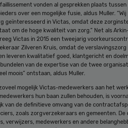
 faillissement vonden al gesprekken plaats tusse
eders over een mogelijke fusie, aldus Muller. “Wi
rg geïnteresseerd in Victas, omdat deze zorginste
aat om de hoge kwaliteit van zorg.” Net als Arki
kreeg Victas in 2015 een tweejarig voorkeurscont
ekeraar Zilveren Kruis, omdat de verslavingszorg
gen leveren kwalitatief goed, klantgericht en doelm
 bundelen van de expertise van de twee organisat
heel moois” ontstaan, aldus Muller.
l zoveel mogelijk Victas-medewerkers aan het wer
medewerkers hun baan zullen behouden, is voorna
ijk van de definitieve omvang van de contractafs
nciers, zoals zorgverzekeraars en gemeenten. De 
as, verwijzers, medewerkers en andere belanghe