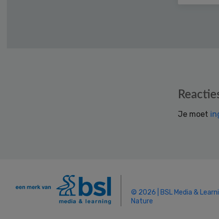
Reader
Reactie
Interactions
Je moet
in
© 2026 | BSL Media & Learn
Nature