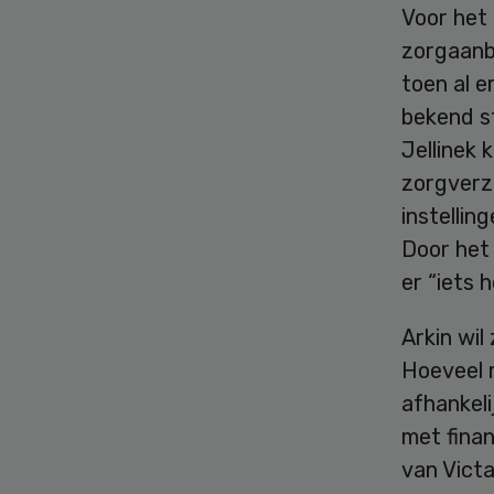
Voor het
zorgaanbi
toen al e
bekend st
Jellinek 
zorgverz
instellin
Door het
er “iets 
Arkin wi
Hoeveel 
afhankel
met fina
van Vict