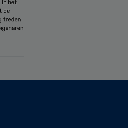
In het
t de
g treden
eigenaren