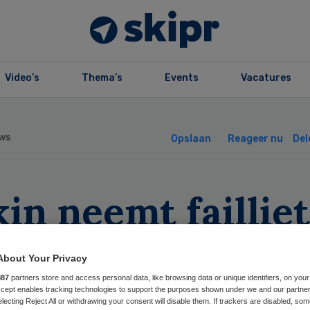
Video’s
Thema’s
Events
Vacatures
ws
Opslaan
Reageer nu
Del
in neemt failliet
tas over
About Your Privacy
887
partners store and access personal data, like browsing data or unique identifiers, on your
Accept enables tracking technologies to support the purposes shown under we and our partne
electing Reject All or withdrawing your consent will disable them. If trackers are disabled, so