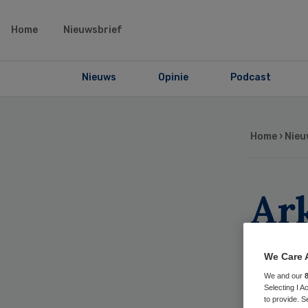
Home
Nieuwsbrief
Nieuws
Opinie
Podcast
Home
›
Nieu
Ark
Vic
We Care 
We and our
Selecting I 
to provide. S