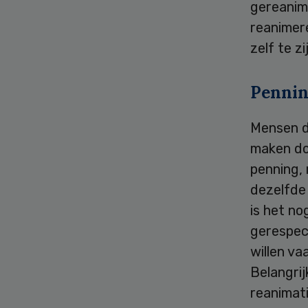
gereanime
reanimere
zelf te zi
Penni
Mensen d
maken do
penning,
dezelfde
is het no
gerespec
willen va
Belangrij
reanimati