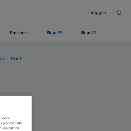
Searc
Inloggen
this
websit
Partners
Skipr
99
Skipr
22
Primary
Sidebar
en
Print
t
 device.
rs process data
me content and