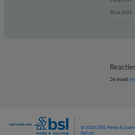
5 aug 2026
30 jul 2026
Reader
Reactie
Interactions
Je moet
in
© 2026 | BSL Media & Learn
Nature