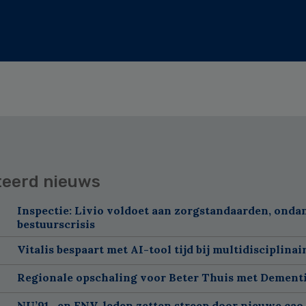
teerd nieuws
Inspectie: Livio voldoet aan zorgstandaarden, onda
bestuurscrisis
Vitalis bespaart met AI-tool tijd bij multidisciplinai
Regionale opschaling voor Beter Thuis met Dement
NU’91- en FNV-leden zetten streep door nieuwe cao