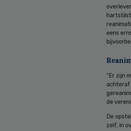
overleven
hartstils
reanimat
eens erns
bijvoorb
Reanim
“Er zijn 
achteraf 
gereanime
de veren
De opstel
zelf, in 