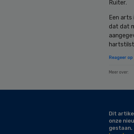
Ruiter.
Een arts 
dat dat m
aangegev
hartstils
Reageer op d
Meer over:
Secondary
Sidebar
Dit artike
onze nie
gestaan.