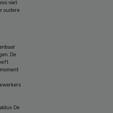
eso niet
de oudere
kenbaar
gen. De
eeft
t moment
dewerkers
.
 aldus De