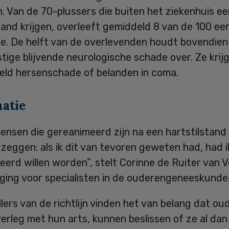
. Van de 70-plussers die buiten het ziekenhuis ee
tand krijgen, overleeft gemiddeld 8 van de 100 ee
ie. De helft van de overlevenden houdt bovendien
tige blijvende neurologische schade over. Ze krij
eeld hersenschade of belanden in coma.
atie
mensen die gereanimeerd zijn na een hartstilstand 
zeggen: als ik dit van tevoren geweten had, had i
erd willen worden”, stelt Corinne de Ruiter van 
iging voor specialisten in de ouderengeneeskunde
lers van de richtlijn vinden het van belang dat ou
overleg met hun arts, kunnen beslissen of ze al dan