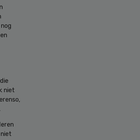
n
n
 nog
gen
die
k niet
Verenso,
.
deren
 niet