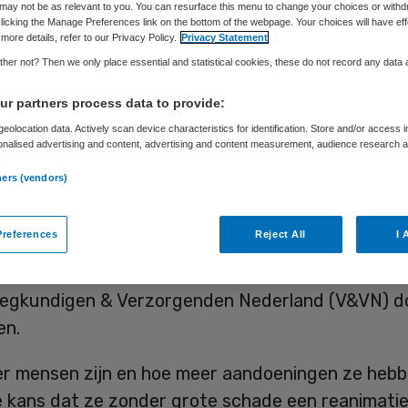
may not be as relevant to you. You can resurface this menu to change your choices or withd
licking the Manage Preferences link on the bottom of the webpage. Your choices will have eff
more details, refer to our Privacy Policy.
Privacy Statement
Skipr Redactie
4 april 2013
,
05:22
57 keer gelezen
her not? Then we only place essential and statistical cookies, these do not record any data
r partners process data to provide:
eolocation data. Actively scan device characteristics for identification. Store and/or access 
ie doet bij kwetsbare ouderen vaak meer kwaad 
onalised advertising and content, advertising and content measurement, audience research 
oeten artsen tijdig met kwetsbare oudere patië
.
ners (vendors)
angaan over wat te doen in geval van een hartsti
n of niet. In zo’n gesprek moeten artsen ouderen 
references
Reject All
I 
 voor risico’s er aan een reanimatie kleven. Dat s
tlijn waar Verenso, het Nederlands Huisartsen Ge
eegkundigen & Verzorgenden Nederland (V&VN) 
en.
r mensen zijn en hoe meer aandoeningen ze hebb
de kans dat ze zonder grote schade een reanimati