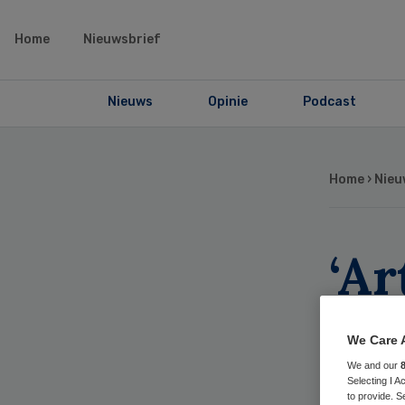
Home
Nieuwsbrief
Nieuws
Opinie
Podcast
Home
›
Nieu
‘Ar
re
We Care 
ou
We and our
Selecting I 
to provide. S