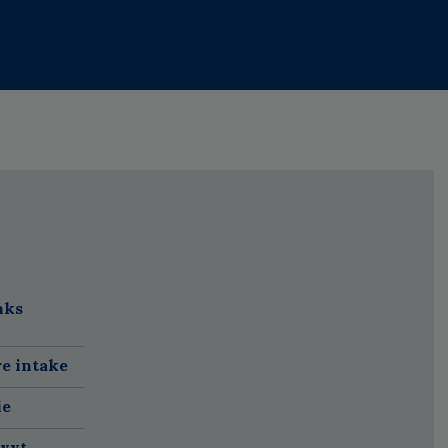
nks
re intake
ie
 vvt