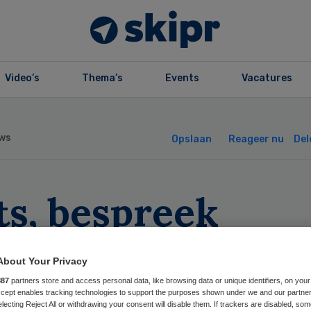
Video’s
Thema’s
Events
Vacatures
ws
Opslaan
Reageer nu
Del
ts, bespreek
animatiewens me
About Your Privacy
dere’
887
partners store and access personal data, like browsing data or unique identifiers, on your
Accept enables tracking technologies to support the purposes shown under we and our partne
electing Reject All or withdrawing your consent will disable them. If trackers are disabled, so