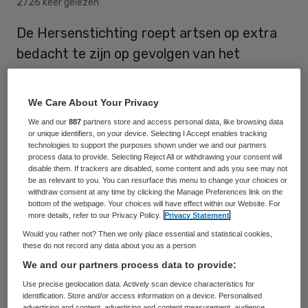
2726 keer gelezen
De Hersenstichting roept artsen op extra
bedacht te zijn op gevolgen van het
coronavirus voor de hersenen, zodat die zo
snel mogelijk kunnen worden aangepakt.
We Care About Your Privacy
We and our
887
partners store and access personal data, like browsing data
or unique identifiers, on your device. Selecting I Accept enables tracking
Door de aantasting van de longen en een
technologies to support the purposes shown under we and our partners
process data to provide. Selecting Reject All or withdrawing your consent will
daarop volgend zuurstoftekort kan schade
disable them. If trackers are disabled, some content and ads you see may not
be as relevant to you. You can resurface this menu to change your choices or
ontstaan in de hersengebieden die
withdraw consent at any time by clicking the Manage Preferences link on the
aandacht, geheugen en planning
bottom of the webpage. Your choices will have effect within our Website. For
more details, refer to our Privacy Policy.
Privacy Statement
coördineren. Een langdurig verblijf op de
Would you rather not? Then we only place essential and statistical cookies,
intensive care kan ook leiden tot aandacht-
these do not record any data about you as a person
en geheugenproblemen, overprikkeling,
We and our partners process data to provide:
gedragsverandering of extreme
Use precise geolocation data. Actively scan device characteristics for
identification. Store and/or access information on a device. Personalised
vermoeidheid, aldus de stichting.
advertising and content, advertising and content measurement, audience