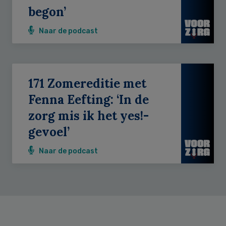
begon’
Naar de podcast
171 Zomereditie met
Fenna Eefting: ‘In de
zorg mis ik het yes!-
gevoel’
Naar de podcast