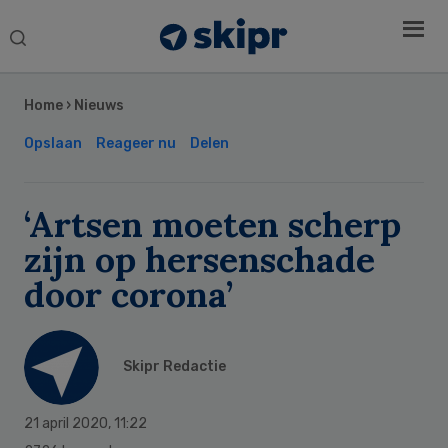
Search
this
Secondary
website
Sidebar
Home
›
Nieuws
Opslaan
Reageer nu
Delen
‘Artsen moeten scherp
zijn op hersenschade
door corona’
Skipr Redactie
21 april 2020
,
11:22