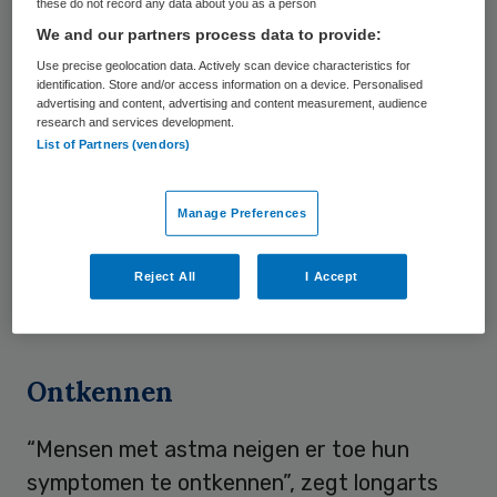
these do not record any data about you as a person
driekwart dat ze de aandoening goed onder
We and our partners process data to provide:
controle heeft. Toch geeft bijna de helft
Use precise geolocation data. Actively scan device characteristics for
van de Nederlanders aan
identification. Store and/or access information on a device. Personalised
advertising and content, advertising and content measurement, audience
ademhalingsklachten te hebben of
research and services development.
List of Partners (vendors)
benauwd te zijn na lichte inspanning. Acht
van de tien astmapatiënten hebben één of
Manage Preferences
meerdere dagen per week last van hun
astma, zes van de tien voelen zich door hun
Reject All
I Accept
astma op één of andere manier belemmerd.
Ontkennen
“Mensen met astma neigen er toe hun
symptomen te ontkennen”, zegt longarts