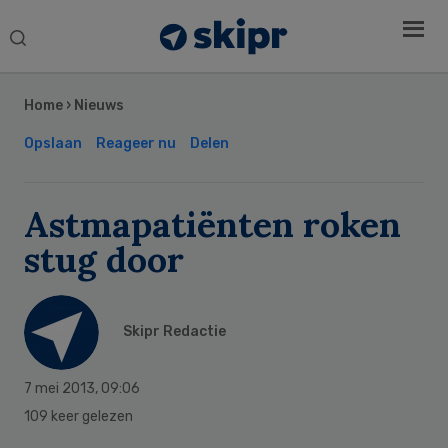
Search
this
Secondary
website
Sidebar
Home
›
Nieuws
Opslaan
Reageer nu
Delen
Astmapatiënten roken
stug door
Skipr Redactie
7 mei 2013
,
09:06
109 keer gelezen