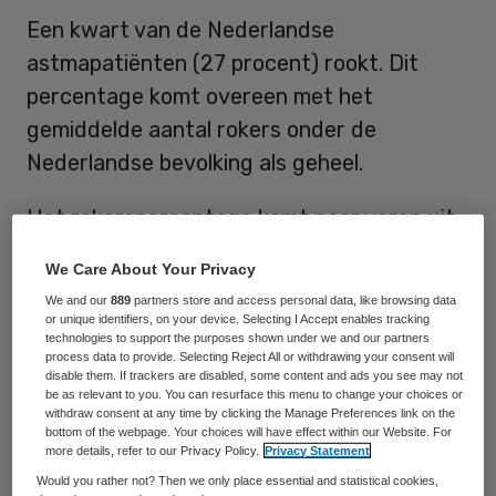
Een kwart van de Nederlandse
astmapatiënten (27 procent) rookt. Dit
percentage komt overeen met het
gemiddelde aantal rokers onder de
Nederlandse bevolking als geheel.
Het rokerspercentage komt naar voren uit
onderzoek van farmaceutisch bedrijf
We Care About Your Privacy
Mundipharma onder 8000 astmapatiënten
We and our
889
partners store and access personal data, like browsing data
in elf Europese landen. Aan het onderzoek
or unique identifiers, on your device. Selecting I Accept enables tracking
technologies to support the purposes shown under we and our partners
hebben 855 Nederlandse astmapatiënten
process data to provide. Selecting Reject All or withdrawing your consent will
disable them. If trackers are disabled, some content and ads you see may not
meegedaan. Uit het onderzoek blijkt ook
be as relevant to you. You can resurface this menu to change your choices or
dat de meeste mensen met astma zichzelf
withdraw consent at any time by clicking the Manage Preferences link on the
bottom of the webpage. Your choices will have effect within our Website. For
niet als patiënt beschouwen en als
more details, refer to our Privacy Policy.
Privacy Statement
“normale” mensen willen leven. Verder vindt
Would you rather not? Then we only place essential and statistical cookies,