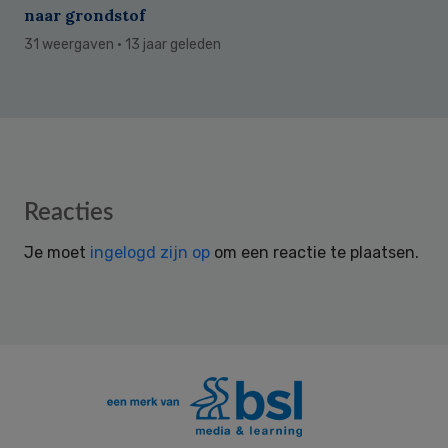
naar grondstof
31 weergaven
· 13 jaar geleden
Reader
Reacties
Interactions
Je moet
ingelogd zijn op
om een reactie te plaatsen.