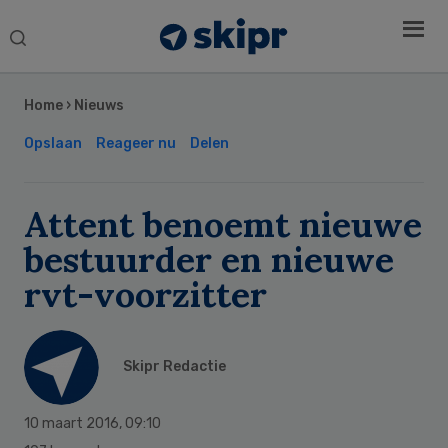
Search
this
Secondary
website
Sidebar
Home
›
Nieuws
Opslaan
Reageer nu
Delen
Attent benoemt nieuwe
bestuurder en nieuwe
rvt-voorzitter
Skipr Redactie
10 maart 2016
,
09:10