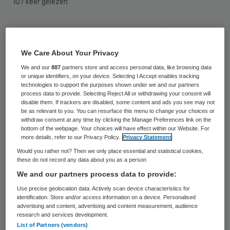
107 keer gelezen
Attent Zorg en Behandeling heeft Berend
van der Ploeg benoemd tot bestuurder en
We Care About Your Privacy
Bea Annot-Mekelenkamp tot voorzitter van
We and our
887
partners store and access personal data, like browsing data
de raad van toezicht. De benoeming van
or unique identifiers, on your device. Selecting I Accept enables tracking
technologies to support the purposes shown under we and our partners
Van der Ploeg is per 1 maart ingegaan, die
process data to provide. Selecting Reject All or withdrawing your consent will
disable them. If trackers are disabled, some content and ads you see may not
van Annot-Mekelenkamp per 1 januari.
be as relevant to you. You can resurface this menu to change your choices or
withdraw consent at any time by clicking the Manage Preferences link on the
bottom of the webpage. Your choices will have effect within our Website. For
Berend van der Ploeg was hiervoor de
more details, refer to our Privacy Policy.
Privacy Statement
gemeentesecretaris van de gemeente
Would you rather not? Then we only place essential and statistical cookies,
these do not record any data about you as a person
Nijmegen. Hij heeft ervaring met het
We and our partners process data to provide:
managen van complexe organisaties, bij het
Use precise geolocation data. Actively scan device characteristics for
ministerie van Binnenlandse Zaken , politie
identification. Store and/or access information on a device. Personalised
advertising and content, advertising and content measurement, audience
en gemeenten. Bea Annot-Mekelenkamp is
research and services development.
strategisch adviseur en tevens voorzitter
List of Partners (vendors)