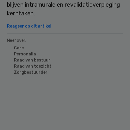
blijven intramurale en revalidatieverpleging
kerntaken.
Reageer op dit artikel
Meer over:
Care
Personalia
Raad van bestuur
Raad van toezicht
Zorgbestuurder
Primary
Sidebar