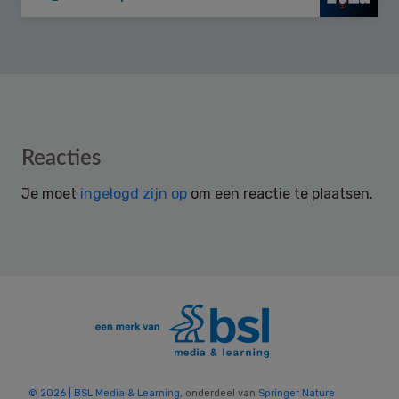
Reader
Reacties
Interactions
Je moet
ingelogd zijn op
om een reactie te plaatsen.
© 2026 | BSL Media & Learning
, onderdeel van
Springer Nature