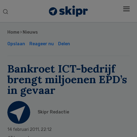
Search
this
Secondary
website
Sidebar
Home
›
Nieuws
Opslaan
Reageer nu
Delen
Bankroet ICT-bedrijf
brengt miljoenen EPD’s
in gevaar
Skipr Redactie
14 februari 2011
,
22:12