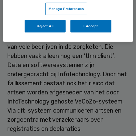
InfoTechnology.
Manage Preferences
Afgesneden
Reject All
I Accept
InfoTechnology
beheert de gegevens
van vele bedrijven in de zorgketen. Die
hebben vaak alleen nog een ‘thin client’.
Data en softwaresystemen zijn
ondergebracht bij InfoTechnology. Door het
faillissement bestaat ook het risico dat
artsen worden afgesneden van het door
InfoTechnology gehoste VeCoZo-systeem.
Via dit systeem communiceren artsen en
zorgcentra met verzekeraars over
registraties en declaraties.