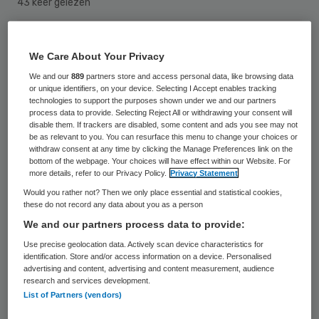
43 keer gelezen
We Care About Your Privacy
We and our
889
partners store and access personal data, like browsing data
or unique identifiers, on your device. Selecting I Accept enables tracking
technologies to support the purposes shown under we and our partners
process data to provide. Selecting Reject All or withdrawing your consent will
disable them. If trackers are disabled, some content and ads you see may not
be as relevant to you. You can resurface this menu to change your choices or
withdraw consent at any time by clicking the Manage Preferences link on the
bottom of the webpage. Your choices will have effect within our Website. For
more details, refer to our Privacy Policy.
Privacy Statement
Would you rather not? Then we only place essential and statistical cookies,
these do not record any data about you as a person
We and our partners process data to provide:
Use precise geolocation data. Actively scan device characteristics for
Miljoenen elektronische patiëntendossiers
identification. Store and/or access information on a device. Personalised
advertising and content, advertising and content measurement, audience
kunnen op zwart gaan door het
research and services development.
List of Partners (vendors)
faillissement van automatiseerder