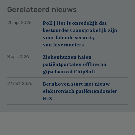
Gerelateerd nieuws
Poll | Het is onredelijk dat
20 apr 2026
bestuurders aansprakelijk zijn
voor falende security
van leveranciers
Ziekenhuizen halen
8 apr 2026
patiëntportalen offline na
gijzelaanval ChipSoft
Bernhoven start met nieuw
27 mrt 2026
elektronisch patiëntendossier
HiX