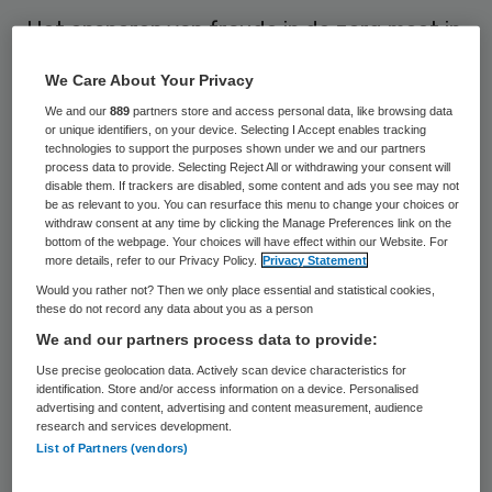
Het opsporen van fraude in de zorg moet in
de toekomst ondergebracht worden bij de
We Care About Your Privacy
Inspectie SZW. Dit betekent dat de
We and our
889
partners store and access personal data, like browsing data
opsporingsfunctie buiten het takenpakket
or unique identifiers, on your device. Selecting I Accept enables tracking
technologies to support the purposes shown under we and our partners
van de Nederlandse Zorgautoriteit (NZa)
process data to provide. Selecting Reject All or withdrawing your consent will
disable them. If trackers are disabled, some content and ads you see may not
moet blijven. Dat staat in een verkennend
be as relevant to you. You can resurface this menu to change your choices or
rapport van onderzoeksbureau Andersson
withdraw consent at any time by clicking the Manage Preferences link on the
bottom of the webpage. Your choices will have effect within our Website. For
Elffers Felix (AEF) in opdracht van het
more details, refer to our Privacy Policy.
Privacy Statement
ministerie van VWS.
Would you rather not? Then we only place essential and statistical cookies,
these do not record any data about you as a person
We and our partners process data to provide:
De NZa heeft in het huidige stelsel twee
Use precise geolocation data. Actively scan device characteristics for
taken. De toezichthoudende en de
identification. Store and/or access information on a device. Personalised
advertising and content, advertising and content measurement, audience
regulerende taak. Om hier ook de opsorende
research and services development.
taak aan toe te voegen gaat volgens AEF
te
List of Partners (vendors)
ver
. “De NZa is als regulator en