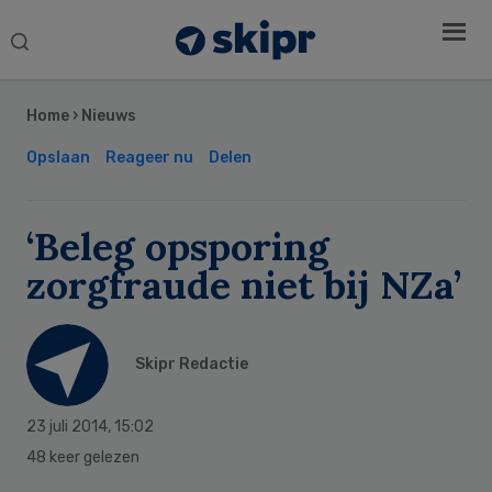
Search
this
Secondary
website
Sidebar
Home
›
Nieuws
Opslaan
Reageer nu
Delen
‘Beleg opsporing
zorgfraude niet bij NZa’
Skipr Redactie
23 juli 2014
,
15:02
48 keer gelezen