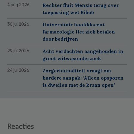
Rechter fluit Menzis terug over
4 aug 2026
toepassing wet Bibob
Universitair hoofddocent
30 jul 2026
farmacologie liet zich betalen
door bedrijven
Acht verdachten aangehouden in
29 jul 2026
groot witwasonderzoek
Zorgcriminaliteit vraagt om
24 jul 2026
hardere aanpak: ‘Alleen opsporen
is dweilen met de kraan open’
Reader
Reacties
Interactions