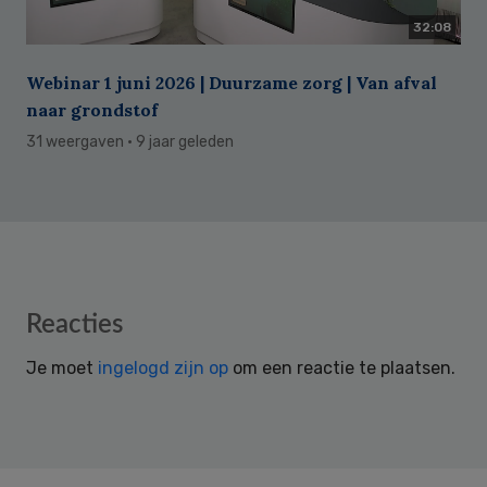
32:08
Webinar 1 juni 2026 | Duurzame zorg | Van afval
naar grondstof
31 weergaven
· 9 jaar geleden
Reader
Reacties
Interactions
Je moet
ingelogd zijn op
om een reactie te plaatsen.