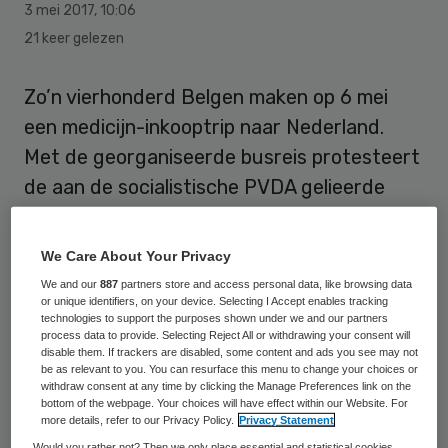
3 mei 2017
,
10:06
21 keer gelezen
Zo’n vierhonderd Belgen maken op 6 mei
een medicijn-inkooptrip naar Nederland.
Met de georganiseerde busreis protesteert
de aan de socialistische PVDA gelieerde
organisatie Geneeskunde voor het Volk
tegen het farmaceutische inkoopbeleid van
We Care About Your Privacy
de federale regering.
We and our
887
partners store and access personal data, like browsing data
or unique identifiers, on your device. Selecting I Accept enables tracking
technologies to support the purposes shown under we and our partners
Tussen België en Nederland bestaan voor
process data to provide. Selecting Reject All or withdrawing your consent will
dezelfde medicijnen grote prijsverschillen.
disable them. If trackers are disabled, some content and ads you see may not
be as relevant to you. You can resurface this menu to change your choices or
De maagzuurremmer Omeprazol gaat in
withdraw consent at any time by clicking the Manage Preferences link on the
bottom of the webpage. Your choices will have effect within our Website. For
België bijvoorbeeld voor 53 euro voor een
more details, refer to our Privacy Policy.
Privacy Statement
verpakking van 98 caps over de toonbank
Would you rather not? Then we only place essential and statistical cookies,