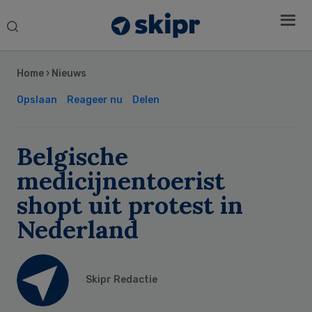
Search
this
Secondary
website
Sidebar
Home
›
Nieuws
Opslaan
Reageer nu
Delen
Belgische
medicijnentoerist
shopt uit protest in
Nederland
Skipr Redactie