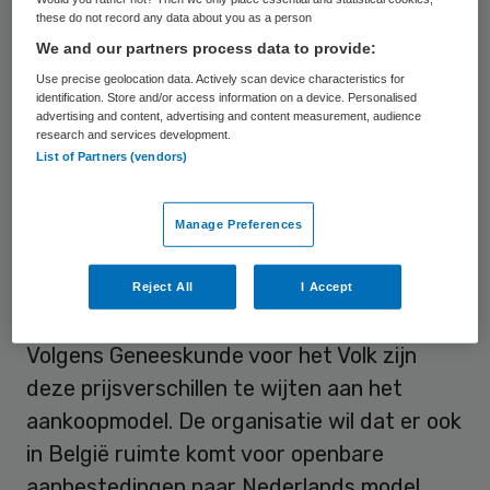
these do not record any data about you as a person
van de apotheker en in Nederland voor 9
We and our partners process data to provide:
euro, zo
becijfert Geneeskunde voor het
Use precise geolocation data. Actively scan device characteristics for
Volk
. De patiënt moet in België 14 euro uit
identification. Store and/or access information on a device. Personalised
advertising and content, advertising and content measurement, audience
eigen zak betalen en die in Nederland niets.
research and services development.
List of Partners (vendors)
In België kost dezelfde maagzuurremmer
39 euro voor de ziektekostenverzekering
en in Nederland 9 euro.
Manage Preferences
Reject All
I Accept
Kiwimodel
Volgens Geneeskunde voor het Volk zijn
deze prijsverschillen te wijten aan het
aankoopmodel. De organisatie wil dat er ook
in België ruimte komt voor openbare
aanbestedingen naar Nederlands model.