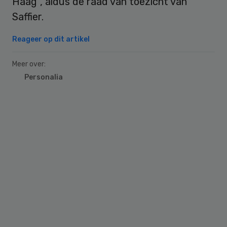
Haag”, aldus de raad van toezicht van
Saffier.
Reageer op dit artikel
Meer over:
Personalia
Primary
Sidebar