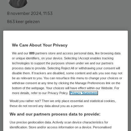
8 november 2024
,
11:53
863 keer gelezen
Thijs Houtappels is op 1 november gestart
als nieuwe vaste bestuurder van de Haagse
We Care About Your Privacy
vvt-aanbieder Saffier. Marcel van Woensel
We and our
889
partners store and access personal data, like browsing data
or unique identifiers, on your device. Selecting I Accept enables tracking
sluit hierbij zijn periode als interim-
technologies to support the purposes shown under we and our partners
process data to provide. Selecting Reject All or withdrawing your consent will
bestuurder bij Saffier af.
disable them. If trackers are disabled, some content and ads you see may not
be as relevant to you. You can resurface this menu to change your choices or
withdraw consent at any time by clicking the Manage Preferences link on the
bottom of the webpage. Your choices will have effect within our Website. For
Houtappels (60) was hiervoor bestuurder
more details, refer to our Privacy Policy.
Privacy Statement
van de Zonnehuisgroep Amstelland in
Would you rather not? Then we only place essential and statistical cookies,
these do not record any data about you as a person
Amstelveen, een organisatie die qua
We and our partners process data to provide:
omvang en activiteiten vergelijkbaar is met
Use precise geolocation data. Actively scan device characteristics for
Saffier. Eerder heeft Houtappels, die
identification. Store and/or access information on a device. Personalised