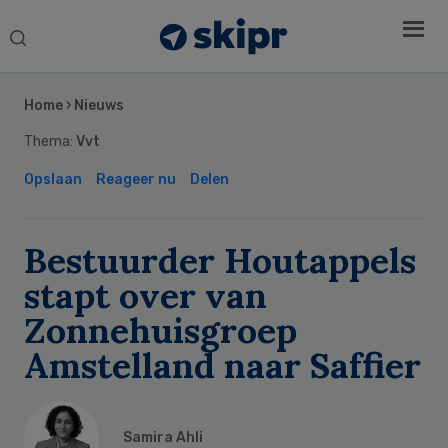
Search
this
Secondary
website
Sidebar
Home
›
Nieuws
Thema:
Vvt
Opslaan
Reageer nu
Delen
Bestuurder Houtappels
stapt over van
Zonnehuisgroep
Amstelland naar Saffier
Samira Ahli