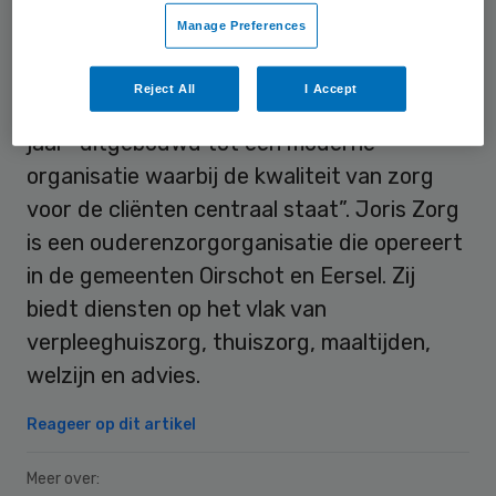
Arnold Vosters zal de zorgaanbieder per 1
Manage Preferences
april verlaten “om te genieten van zijn
pensioen”, meldt Joris Zorg. Als bestuurder
Reject All
I Accept
heeft hij Joris Zorg de afgelopen negentien
jaar “uitgebouwd tot een moderne
organisatie waarbij de kwaliteit van zorg
voor de cliënten centraal staat”. Joris Zorg
is een ouderenzorgorganisatie die opereert
in de gemeenten Oirschot en Eersel. Zij
biedt diensten op het vlak van
verpleeghuiszorg, thuiszorg, maaltijden,
welzijn en advies.
Reageer op dit artikel
Meer over: