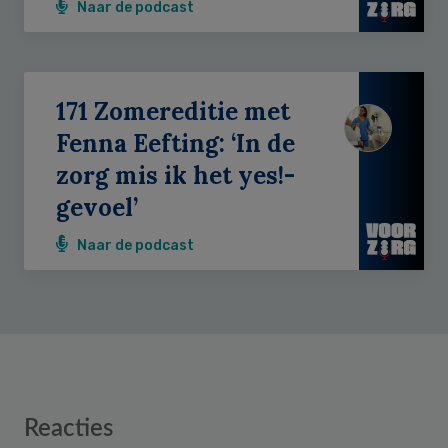
Naar de podcast
171 Zomereditie met
Fenna Eefting: ‘In de
zorg mis ik het yes!-
gevoel’
Naar de podcast
Reader
Reacties