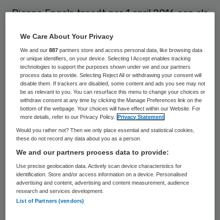
Dianne Engels treedt per 1 april 2016 aan als
nieuwe bestuurder van Joris Zorg. Zij volgt
We Care About Your Privacy
Arnold Vosters op, die met pensioen gaat.
We and our
887
partners store and access personal data, like browsing data
or unique identifiers, on your device. Selecting I Accept enables tracking
Dianne Engels is nu nog lid van de raad van
technologies to support the purposes shown under we and our partners
process data to provide. Selecting Reject All or withdrawing your consent will
bestuur van de ‎Regionale Stichting
disable them. If trackers are disabled, some content and ads you see may not
be as relevant to you. You can resurface this menu to change your choices or
Zorgcentra de Kempen. Daarvoor is ze
withdraw consent at any time by clicking the Manage Preferences link on the
bottom of the webpage. Your choices will have effect within our Website. For
onder meer voorzitter van de raad van
more details, refer to our Privacy Policy.
Privacy Statement
bestuur geweest van Valkenhorst
Would you rather not? Then we only place essential and statistical cookies,
Vrouwenopvang Breda. Engels heeft
these do not record any data about you as a person
We and our partners process data to provide:
Gezondheidswetenschappen gestudeerd.
Use precise geolocation data. Actively scan device characteristics for
Zij is gestart als verplegingswetenschapper
identification. Store and/or access information on a device. Personalised
en heeft door de jaren heen afwisselende
advertising and content, advertising and content measurement, audience
research and services development.
functies bekleed.
List of Partners (vendors)