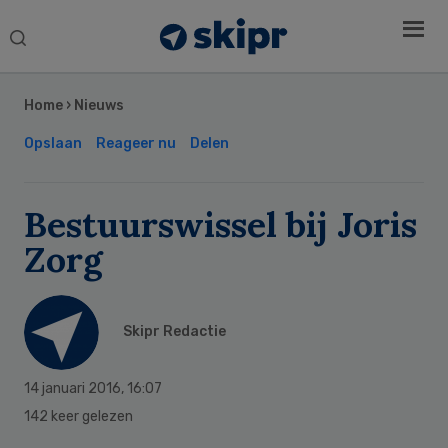
Search
this
Secondary
website
Sidebar
Home
›
Nieuws
Opslaan
Reageer nu
Delen
Bestuurswissel bij Joris
Zorg
Skipr Redactie
14 januari 2016
,
16:07
142 keer gelezen