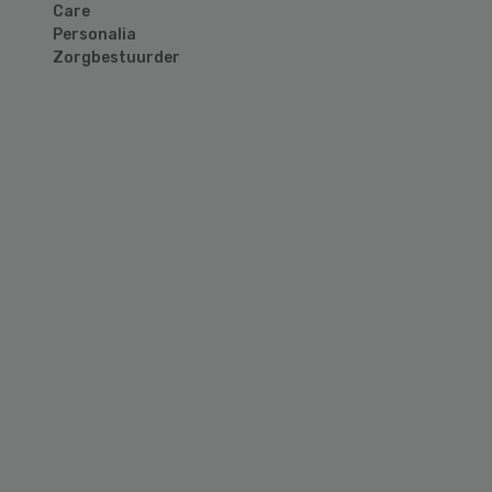
Care
Personalia
Zorgbestuurder
Primary
Sidebar