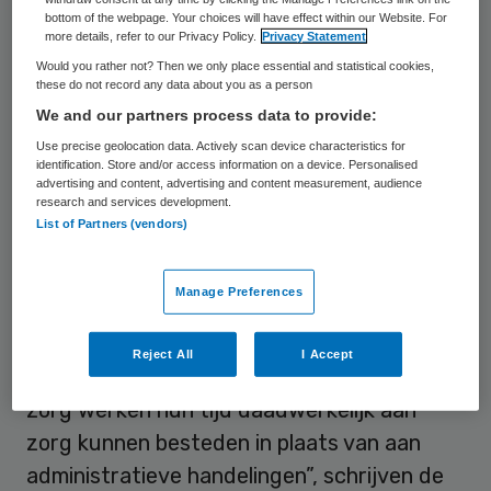
bottom of the webpage. Your choices will have effect within our Website. For
woensdag gepresenteerd. Zij nemen de
more details, refer to our Privacy Policy.
Privacy Statement
naam over van het initiatief van de
Would you rather not? Then we only place essential and statistical cookies,
these do not record any data about you as a person
organisatie van zorgprofessionals VvAA en
We and our partners process data to provide:
actiecomité Het Roer moet om, dat zich
Use precise geolocation data. Actively scan device characteristics for
sinds begin vorig jaar richt op het
identification. Store and/or access information on a device. Personalised
advertising and content, advertising and content measurement, audience
terugdringen van overbodige administratie
research and services development.
en registratie in de zorg.
List of Partners (vendors)
Het doel van het actieplan is het zorgbreed
Manage Preferences
merkbaar verminderen van de ervaren
regeldruk voor zowel zorgverlener als
Reject All
I Accept
patiënt. “We willen dat mensen die in de
zorg werken hun tijd daadwerkelijk aan
zorg kunnen besteden in plaats van aan
administratieve handelingen”, schrijven de