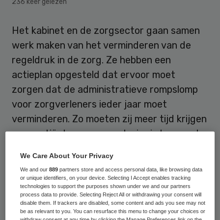
236 keer gelezen
Het kabinet en de zorgsector gaan samen
werk maken van het verminderen van de
regeldruk in de zorg. Ze hebben een
actieplan opgesteld dat ervoor moet
zorgen dat de administratieve rompslomp
voor zorgverleners ieder jaar moet
verminderen. Zo moeten zij meer tijd krijgen
voor patiënten en meer plezier in hun werk,
wat weer meer mensen kan overtuigen om
We Care About Your Privacy
voor een baan in de zorg te kiezen.
We and our
889
partners store and access personal data, like browsing data
or unique identifiers, on your device. Selecting I Accept enables tracking
Ministers Hugo de Jonge en Bruno Bruins
technologies to support the purposes shown under we and our partners
process data to provide. Selecting Reject All or withdrawing your consent will
en staatssecretaris Paul Blokhuis (VWS)
disable them. If trackers are disabled, some content and ads you see may not
be as relevant to you. You can resurface this menu to change your choices or
hebben het
actieplan
‘(Ont)Regel de zorg’
withdraw consent at any time by clicking the Manage Preferences link on the