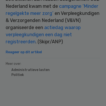
Nederland kwam met de
campagne ‘Minder
regelgekte meer zorg’
en Verpleegkundigen
& Verzorgenden Nederland (V&VN)
organiseerde een
actiedag waarop
verpleegkundigen een dag niet
registreerden
. (Skipr/ANP)
Reageer op dit artikel
Meer over:
Administratieve lasten
Politiek
Primary
Sidebar