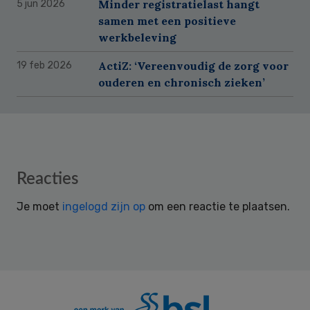
Minder registratielast hangt
5 jun 2026
samen met een positieve
werkbeleving
ActiZ: ‘Vereenvoudig de zorg voor
19 feb 2026
ouderen en chronisch zieken’
Reader
Reacties
Interactions
Je moet
ingelogd zijn op
om een reactie te plaatsen.