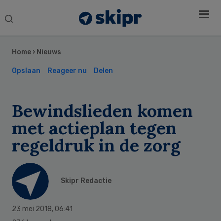
Search
this
Secondary
website
Sidebar
Home
›
Nieuws
Opslaan
Reageer nu
Delen
Bewindslieden komen
met actieplan tegen
regeldruk in de zorg
Skipr Redactie
23 mei 2018
,
06:41