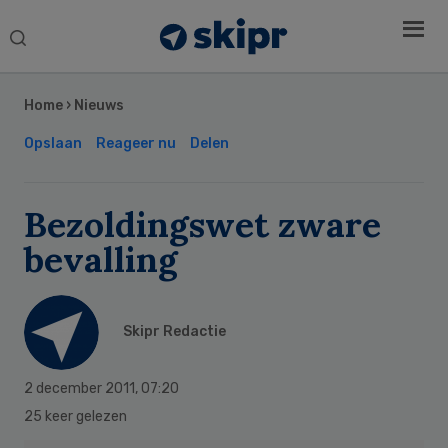
Search
this
Secondary
website
Sidebar
Home
›
Nieuws
Opslaan
Reageer nu
Delen
Bezoldingswet zware
bevalling
Skipr Redactie
2 december 2011
,
07:20
25 keer gelezen