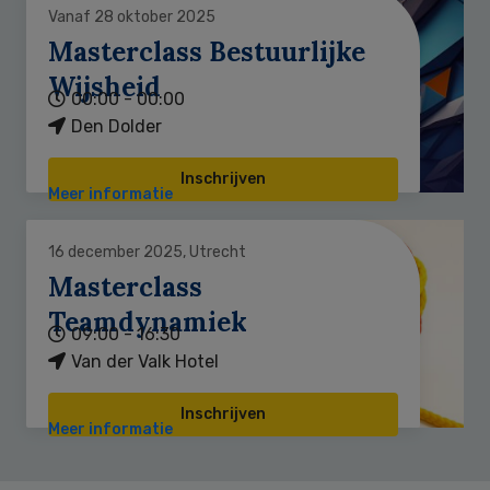
Vanaf 28 oktober 2025
Masterclass Bestuurlijke
Wijsheid
00:00 - 00:00
Den Dolder
Inschrijven
Meer informatie
16 december 2025, Utrecht
Masterclass
Teamdynamiek
09:00 - 16:30
Van der Valk Hotel
Inschrijven
Meer informatie