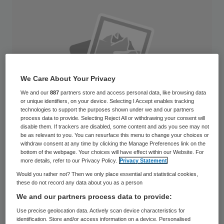
We Care About Your Privacy
We and our
887
partners store and access personal data, like browsing data
or unique identifiers, on your device. Selecting I Accept enables tracking
technologies to support the purposes shown under we and our partners
process data to provide. Selecting Reject All or withdrawing your consent will
disable them. If trackers are disabled, some content and ads you see may not
be as relevant to you. You can resurface this menu to change your choices or
withdraw consent at any time by clicking the Manage Preferences link on the
bottom of the webpage. Your choices will have effect within our Website. For
more details, refer to our Privacy Policy.
Privacy Statement
De Tweede Kamer vindt de plannen van de
Would you rather not? Then we only place essential and statistical cookies,
regering om de bezoldiging van
these do not record any data about you as a person
functionarissen in de publieke en semi-
We and our partners process data to provide:
publieke sector in de hand te houden, een
Use precise geolocation data. Actively scan device characteristics for
identification. Store and/or access information on a device. Personalised