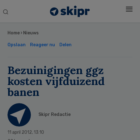
Search
this
Secondary
website
Sidebar
Home
›
Nieuws
Opslaan
Reageer nu
Delen
Bezuinigingen ggz
kosten vijfduizend
banen
Skipr Redactie
11 april 2012
,
13:10