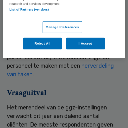
research and services development.
List of Partners (vendors)
Werkdruk
Manage Preferences
Volgens de respondenten komt door het
massaontslag de kwaliteit van zorg in
Reject All
I Accept
gevaar. Ook groeit de werkdruk voor het
personeel dat blijft. Bovendien krijgt dit
personeel te maken met een
herverdeling
van taken
.
Vraaguitval
Het merendeel van de ggz-instellingen
verwacht dit jaar een dalend aantal
cliënten. De meeste respondenten geven