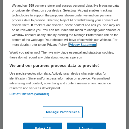
Nederland (VGN) heeft het kort geding
We and our
889
partners store and access personal data, like browsing data
or unique identifiers, on your device. Selecting I Accept enables tracking
tegen de bezuinigingen in de
technologies to support the purposes shown under we and our partners
process data to provide. Selecting Reject All or withdrawing your consent will
gehandicaptenzorg verloren. Volgens de
disable them. If trackers are disabled, some content and ads you see may not
VGN zijn deze bezuinigingen, zoals
be as relevant to you. You can resurface this menu to change your choices or
withdraw consent at any time by clicking the Manage Preferences link on the
overeengekomen in het Lenteakkoord,
bottom of the webpage. Your choices will have effect within our Website. For
more details, refer to our Privacy Policy.
Privacy Statement
onrechtmatig. De rechtbank in Den Haag
Would you rather not? Then we only place essential and statistical cookies,
verwierp dinsdag het bezwaar van de VGN.
these do not record any data about you as a person
We and our partners process data to provide:
In grote lijnen stelt de rechter dat de staat
Use precise geolocation data. Actively scan device characteristics for
identification. Store and/or access information on a device. Personalised
een grote mate van beleidsvrijheid heeft als
advertising and content, advertising and content measurement, audience
het om kostenbeheersing in de zorg gaat,
research and services development.
List of Partners (vendors)
aangezien het hier een publieke, wettelijk
verankerde taak betreft. Deze taak krijgt in
Manage Preferences
het licht van de huidige financiële crisis
volgens de rechter extra reliëf. Daarbij is
Reject All
I Accept