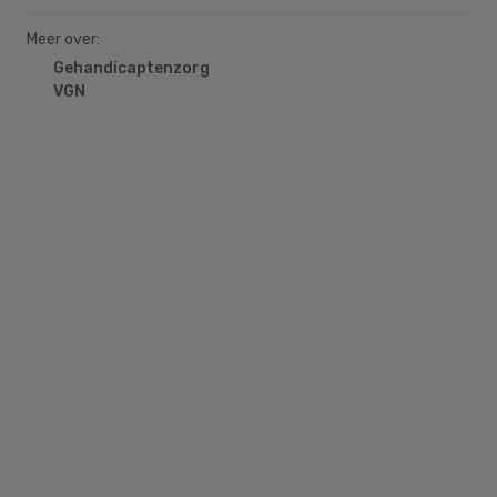
Meer over:
Gehandicaptenzorg
VGN
Primary
Sidebar