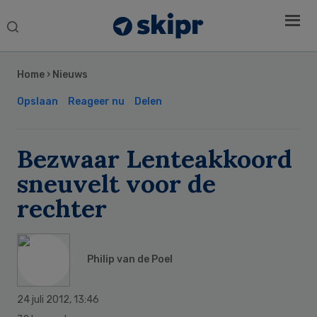
Search
this
Secondary
website
Sidebar
Home
›
Nieuws
Opslaan
Reageer nu
Delen
Bezwaar Lenteakkoord
sneuvelt voor de
rechter
Philip van de Poel
24 juli 2012
,
13:46