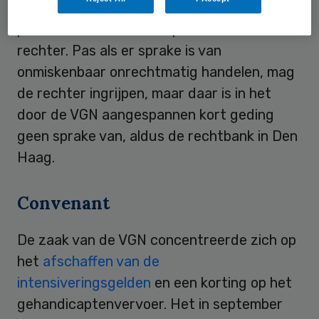
controle op deze taak volgens de rechter
primair een zaak van de politiek en niet van
rechter. Pas als er sprake is van
onmiskenbaar onrechtmatig handelen, mag
de rechter ingrijpen, maar daar is in het
door de VGN aangespannen kort geding
geen sprake van, aldus de rechtbank in Den
Haag.
Convenant
De zaak van de VGN concentreerde zich op
het
afschaffen van de
intensiveringsgelden
en een korting op het
gehandicaptenvervoer. Het in september