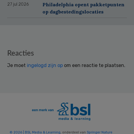
Philadelphia opent pakketpunten
27 jul 2026
op dagbestedingslocaties
Reader
Reacties
Interactions
Je moet
ingelogd zijn op
om een reactie te plaatsen.
© 2026 | BSL Media & Learning
, onderdeel van
Springer Nature