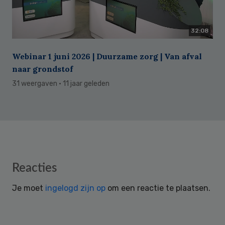
32:08
Webinar 1 juni 2026 | Duurzame zorg | Van afval
naar grondstof
31 weergaven
· 11 jaar geleden
Reader
Reacties
Interactions
Je moet
ingelogd zijn op
om een reactie te plaatsen.