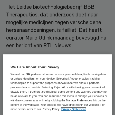
Het Leidse biotechnologiebedrijf BBB
Therapeutics, dat onderzoek doet naar
mogelijke medicijnen tegen verscheidene
hersenaandoeningen, is failliet. Dat heeft
curator Marc Udink maandag bevestigd na
een bericht van RTL Nieuws.
Het bedrijf kreeg vorige week al uitstel van
betaling. Daarna is gebleken dat financiering
We Care About Your Privacy
om het lopende onderzoek voort te zetten
We and our
887
partners store and access personal data, like browsing data
or unique identifiers, on your device. Selecting I Accept enables tracking
ontbreekt. “Het geld was echt op”, aldus
technologies to support the purposes shown under we and our partners
process data to provide. Selecting Reject All or withdrawing your consent will
Udink. BBB Therapeutics studeerde op een
disable them. If trackers are disabled, some content and ads you see may not
beursgang om het benodigde kapitaal op te
be as relevant to you. You can resurface this menu to change your choices or
withdraw consent at any time by clicking the Manage Preferences link on the
halen. “Maar het onderzoek leende zich
bottom of the webpage. Your choices will have effect within our Website. For
more details, refer to our Privacy Policy.
Privacy Statement
daar in dit stadium nog niet voor”, zei de