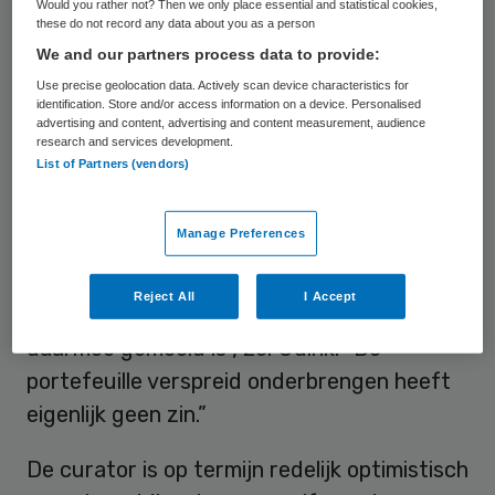
Would you rather not? Then we only place essential and statistical cookies,
curator.
these do not record any data about you as a person
We and our partners process data to provide:
Opbod
Use precise geolocation data. Actively scan device characteristics for
identification. Store and/or access information on a device. Personalised
advertising and content, advertising and content measurement, audience
research and services development.
De octrooien, licenties en
List of Partners (vendors)
onderzoeksresultaten worden bij opbod
verkocht. Daarbij heeft een verkoop aan
Manage Preferences
één partij die het onderzoek kan
voortzetten de voorkeur. “Ook gezien het
Reject All
I Accept
maatschappelijk en medisch belang dat
daarmee gemoeid is”, zei Udink. “De
portefeuille verspreid onderbrengen heeft
eigenlijk geen zin.”
De curator is op termijn redelijk optimistisch