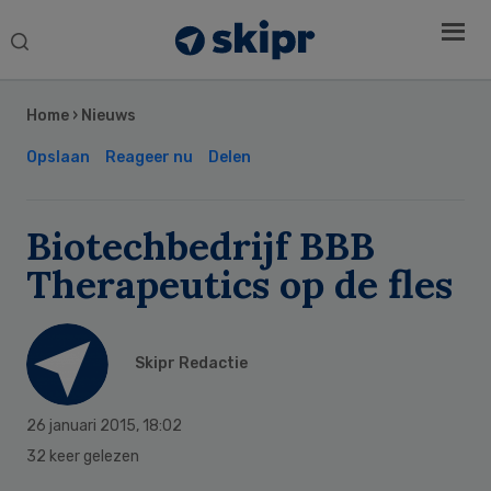
Search
this
Secondary
website
Sidebar
Home
›
Nieuws
Opslaan
Reageer nu
Delen
Biotechbedrijf BBB
Therapeutics op de fles
Skipr Redactie
26 januari 2015
,
18:02
32 keer gelezen