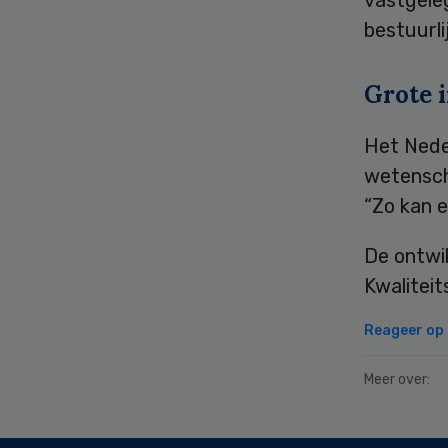
bestuurli
Grote 
Het Nede
wetensch
“Zo kan 
De ontwik
Kwaliteit
Reageer op d
Meer over:
Secondary