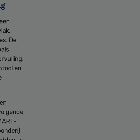
ng
 een
lak.
es. De
als
rvuiling.
ntool en
e
 en
pvolgende
SMART-
ebonden)
dden, is