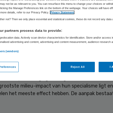
may not be as relevant to you. You can resurface this menu to change your choices or withd
licking the Manage Preferences link on the bottom of the webpage. Your choices will have eff
more details, refer to our Privacy Policy.
Privacy Statement
Laura van Elst
21 mei 2025
,
14:30
873 keer gelezen
her not? Then we only place essential and statistical cookies, these do not record any data
r partners process data to provide:
rlands Oogheelkundig Gezelschap (NOG) heeft e
eolocation data. Actively scan device characteristics for identification. Store and/or access 
onalised advertising and content, advertising and content measurement, audience research 
k ontwikkeld voor de verduurzaming van medisch
.
ners (vendors)
men. Het stappenplan biedt inzicht in de hotspots
tvoering van de Green Deal-doelstellingen.
references
Reject All
I 
druk helpt verenigingen om gestructureerd te be
rootste milieu-impact van hun specialisme ligt e
len het meeste effect hebben. De aanpak bestaat