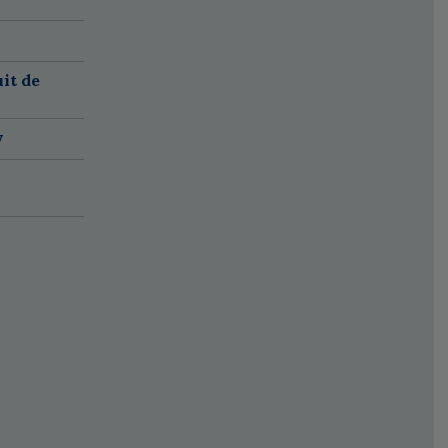
it de
w