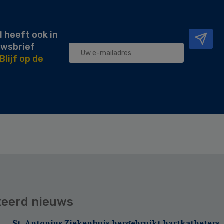
l heeft ook in
uwsbrief
Blijf op de
teerd nieuws
St. Antonius Ziekenhuis hergebruikt hartkatheters