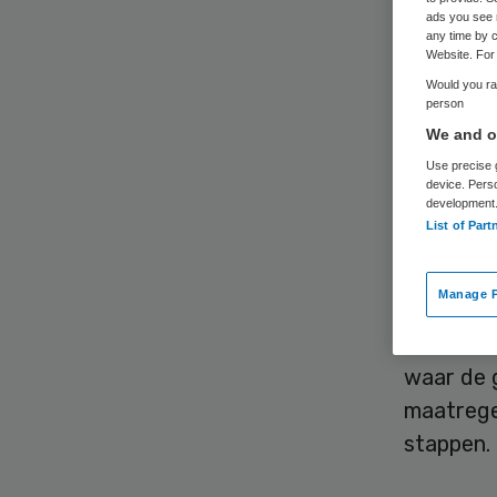
ads you see 
any time by c
Website. For 
Would you rat
person
We and ou
Het Nede
Use precise g
device. Pers
blauwdru
development
List of Part
specialis
bij de ui
Manage P
De blauw
waar de g
maatrege
stappen.