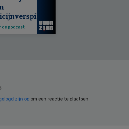
en
cijnverspilling
r de podcast
s
gelogd zijn op
om een reactie te plaatsen.