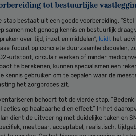
rbereiding tot bestuurlijke vastleggi
 stap bestaat uit een goede voorbereiding. “Stel
p samen met genoeg kennis en bestuurlijk draagv
raken over tijd, inzet en middelen”,
luidt
het advi
ase focust op concrete duurzaamheidsdoelen, zo
2-uitstoot, circulair werken of minder medicijnve
pact te berekenen, kunnen specialismen een reke
e kennis gebruiken om te bepalen waar de meest
asting het zorgproces zit.
ventariseren behoort tot de vierde stap. “Bedenk
 acties op haalbaarheid en effect.” In het daaro
lan dient de uitvoering met duidelijke taken en 
pecifiek, meetbaar, acceptabel, realistisch, tijdg
d te worden. Om het binnen de verenging in te be