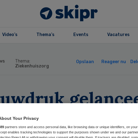
Video’s
Thema’s
Events
Vacatures
ws
Thema:
Opslaan
Reageer nu
Del
Ziekenhuiszorg
auwdruk gelance
or verduurzamin
About Your Privacy
disch specialism
889
partners store and access personal data, like browsing data or unique identifiers, on your
Accept enables tracking technologies to support the purposes shown under we and our partne
electing Reject All or withdrawing your consent will disable them. If trackers are disabled, so