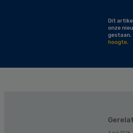
Sidebar
Dit artike
onze nie
gestaan.
hoogte.
Gerela
4 aug 2026