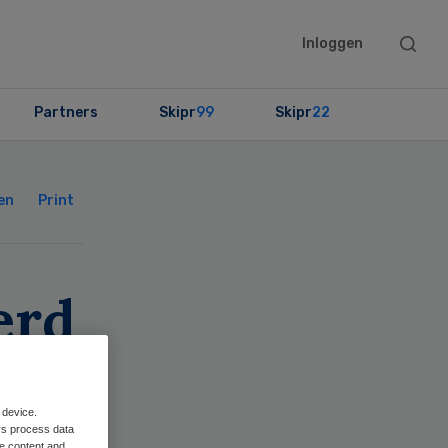
Searc
Inloggen
this
websit
Partners
Skipr
99
Skipr
22
Primary
Sidebar
en
Print
erd
g
en
 device.
rs process data
me content and