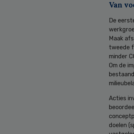
Van voo
De eerste
werkgroe
Maak afsp
tweede f
minder CO
Om de im
bestaand
milieubel
Acties in
beoordeel
conceptp
doelen (s
vastgeleg