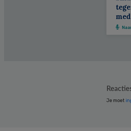
teg
medi
Naa
Reader
Reactie
Interactions
Je moet
in