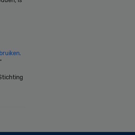
bruiken
.
”
Stichting