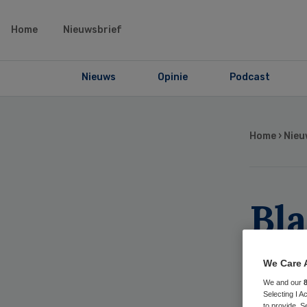
Home
Nieuwsbrief
Nieuws
Opinie
Podcast
Home
›
Nieu
Bl
vo
We Care 
me
We and our
Selecting I 
to provide. S