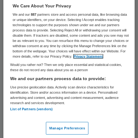
We Care About Your Privacy
Ziekenhuizen die patiënten een boete
We and our
887
partners store and access personal data, like browsing data
opleggen als ze niet komen opdagen bij een
or unique identifiers, on your device. Selecting I Accept enables tracking
technologies to support the purposes shown under we and our partners
afspraak. Minister Edith Schippers
process data to provide. Selecting Reject All or withdrawing your consent will
(Volksgezondheid) vindt het een goed idee.
disable them. If trackers are disabled, some content and ads you see may not
be as relevant to you. You can resurface this menu to change your choices or
Bij het Medisch Centrum Haaglanden
withdraw consent at any time by clicking the Manage Preferences link on the
bottom of the webpage. Your choices will have effect within our Website. For
daalde tijdens een proef hiermee het aantal
more details, refer to our Privacy Policy.
Privacy Statement
wegblijvers van 7,5 procent in 2010 naar 4
Would you rather not? Then we only place essential and statistical cookies,
these do not record any data about you as a person
procent na het invoeren van een boete.
We and our partners process data to provide:
De minister benadrukt dat ze ziekenhuizen
Use precise geolocation data. Actively scan device characteristics for
identification. Store and/or access information on a device. Personalised
niet wil verplichten een boete in te voeren.
advertising and content, advertising and content measurement, audience
research and services development.
,,Het sturen van bijvoorbeeld een sms’je
List of Partners (vendors)
vlak voor een afspraak is ook een goede
manier om het aantal mensen dat niet komt
Manage Preferences
op dagen, terug te dringen’’, schrijft ze in