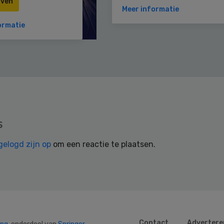
jven
Meer informatie
ormatie
s
gelogd zijn op
om een reactie te plaatsen.
Contact
Advertere