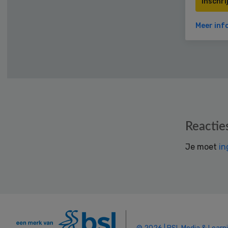
Inschri
Meer inf
Reader
Reactie
Interactions
Je moet
in