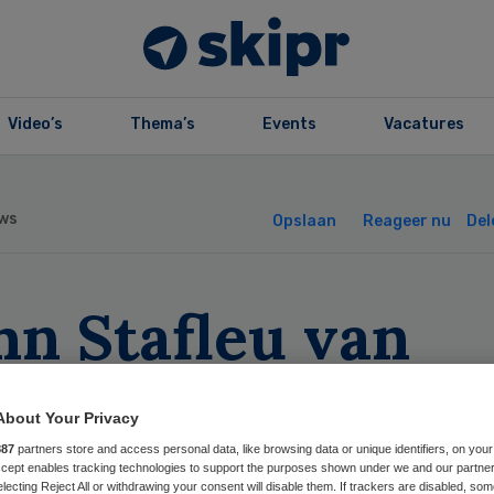
Video’s
Thema’s
Events
Vacatures
ws
Opslaan
Reageer nu
Del
hn Stafleu van
ghum lanceert B
About Your Privacy
nnect
887
partners store and access personal data, like browsing data or unique identifiers, on your
Accept enables tracking technologies to support the purposes shown under we and our partne
electing Reject All or withdrawing your consent will disable them. If trackers are disabled, so