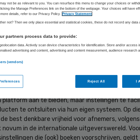
may not be as relevant to you. You can resurface this menu to change your choices or withd
licking the Manage Preferences link on the bottom of the webpage. Your choices will have eff
more details, refer to our Privacy Policy.
Privacy Statement
Skipr Redactie
26 mei 2015
,
08:37
35 keer gelezen
her not? Then we only place essential and statistical cookies, these do not record any data
r partners process data to provide:
eolocation data. Actively scan device characteristics for identification. Store and/or access 
ij Bohn Stafleu van Loghum (BSL) heeft BSL Con
onalised advertising and content, advertising and content measurement, audience research 
rd. Deze online dienst maakt content van zorg- e
.
ners (vendors)
instellingen gemakkelijk toegankelijk en doorzoe
staand intranet, elektronische leeromgeving of po
references
Reject All
I 
erij kiest er bewust voor haar publicaties niet all
 platform aan te bieden, maar instellingen te facil
ucten te ontsluiten via hun eigen systeem. Op di
 de best denkbare vrijheid voor afnemers, volgen
k novum in de internationale uitgeverswereld. Voo
instellingen die (ook) boeken voorschrijven, geldt