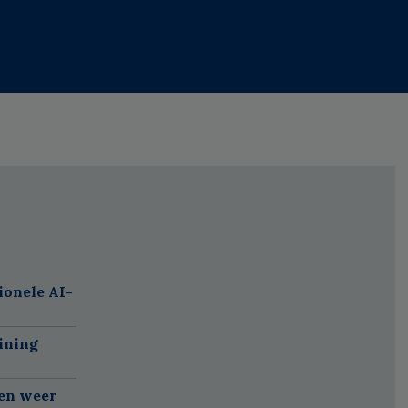
ionele AI-
ining
gen weer