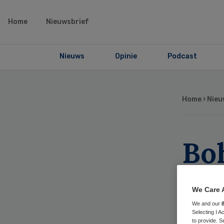
Home
Nieuwsbrief
Nieuws
Opinie
Podcast
Home
›
Nieu
Bo
Lo
We Care 
Co
We and our
Selecting I 
to provide. S