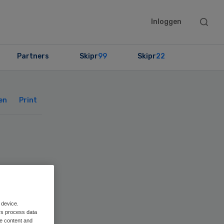
Searc
Inloggen
this
websit
Partners
Skipr
99
Skipr
22
Primary
Sidebar
en
Print
SL
 device.
rs process data
me content and