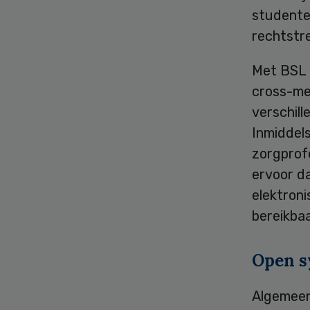
studente
rechtstr
Met BSL 
cross-med
verschill
Inmiddels
zorgprof
ervoor da
elektroni
bereikba
Open s
Algemeen