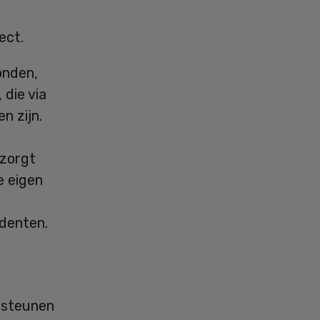
ect.
onden,
 die via
n zijn.
 zorgt
e eigen
udenten.
rsteunen