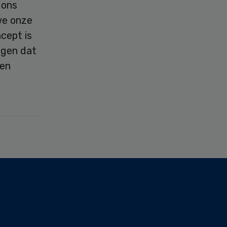
 ons
we onze
cept is
rgen dat
den