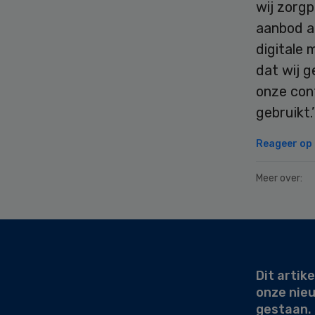
wij zorg
aanbod a
digitale 
dat wij 
onze con
gebruikt.’
Reageer op d
Meer over:
Secondary
Sidebar
Dit artike
onze nie
gestaan.