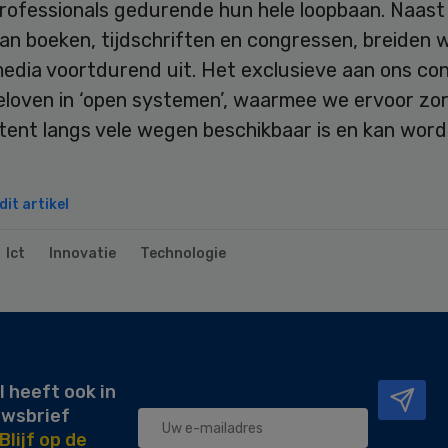
professionals gedurende hun hele loopbaan. Naast
an boeken, tijdschriften en congressen, breiden 
media voortdurend uit. Het exclusieve aan ons con
geloven in ‘open systemen’, waarmee we ervoor zo
tent langs vele wegen beschikbaar is en kan wor
it artikel
Ict
Innovatie
Technologie
l heeft ook in
uwsbrief
Blijf op de