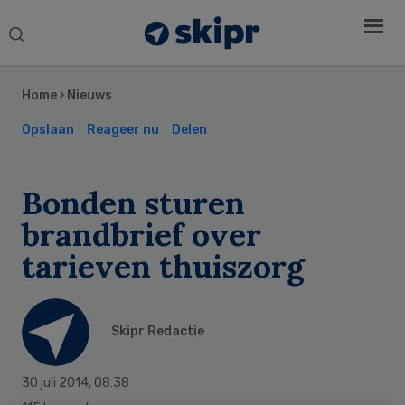
Search
this
Secondary
website
Sidebar
Home
›
Nieuws
Opslaan
Reageer nu
Delen
Bonden sturen
brandbrief over
tarieven thuiszorg
Skipr Redactie
30 juli 2014
,
08:38