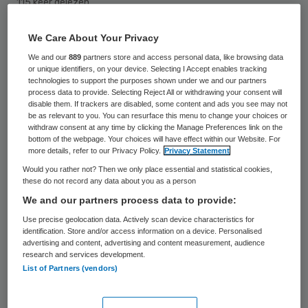
115 keer gelezen
We Care About Your Privacy
CNV Publieke Zaak, Abvakabo FNV, NU’91
We and our
889
partners store and access personal data, like browsing data
en RMU hebben in een brandbrief aan negen
or unique identifiers, on your device. Selecting I Accept enables tracking
Zuid-Hollandse gemeenten duidelijkheid
technologies to support the purposes shown under we and our partners
process data to provide. Selecting Reject All or withdrawing your consent will
gevraagd over urenafname en tarieven
disable them. If trackers are disabled, some content and ads you see may not
be as relevant to you. You can resurface this menu to change your choices or
voor thuiszorg per 1 januari 2015. De
withdraw consent at any time by clicking the Manage Preferences link on the
bottom of the webpage. Your choices will have effect within our Website. For
bonden maken zich ernstige zorgen om de
more details, refer to our Privacy Policy.
Privacy Statement
continuïteit van de werkgelegenheid en van
Would you rather not? Then we only place essential and statistical cookies,
these do not record any data about you as a person
de zorg aan de cliënten in de gemeenten.
We and our partners process data to provide:
De bonden schrijven in de brief dat ze vorig
Use precise geolocation data. Actively scan device characteristics for
identification. Store and/or access information on a device. Personalised
jaar al bij de gemeenten aan de bel trokken
advertising and content, advertising and content measurement, audience
research and services development.
over de noodzaak tot duidelijkheid. Toen
List of Partners (vendors)
losten de gemeenten dit op door bestaande
contracten met een jaar te verlengen.