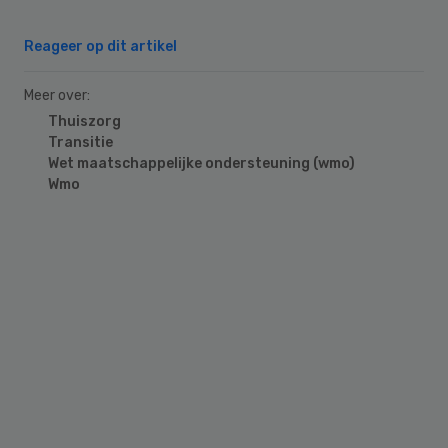
Reageer op dit artikel
Meer over:
Thuiszorg
Transitie
Wet maatschappelijke ondersteuning (wmo)
Wmo
Primary
Sidebar