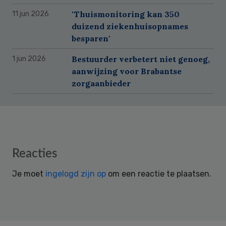
'Thuismonitoring kan 350
11 jun 2026
duizend ziekenhuisopnames
besparen'
Bestuurder verbetert niet genoeg,
1 jun 2026
aanwijzing voor Brabantse
zorgaanbieder
Reader
Reacties
Interactions
Je moet
ingelogd zijn op
om een reactie te plaatsen.