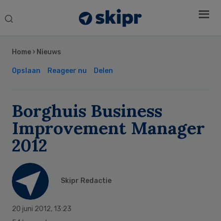
Search
this
Secondary
website
Sidebar
Home
›
Nieuws
Opslaan
Reageer nu
Delen
Borghuis Business
Improvement Manager
2012
Skipr Redactie
20 juni 2012
,
13:23