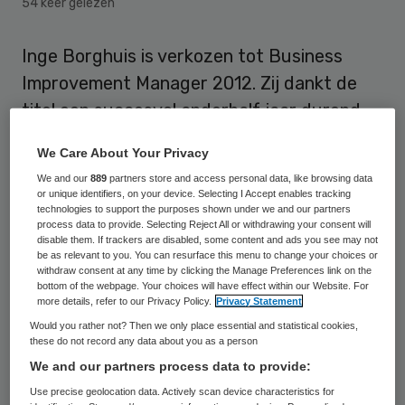
54 keer gelezen
Inge Borghuis is verkozen tot Business
Improvement Manager 2012. Zij dankt de
titel een succesvol anderhalf jaar durend
transitieproject bij thuiszorgorganisatie
We Care About Your Privacy
Zorgaccent.
We and our
889
partners store and access personal data, like browsing data
or unique identifiers, on your device. Selecting I Accept enables tracking
Borghuis was verantwoordelijk voor het
technologies to support the purposes shown under we and our partners
process data to provide. Selecting Reject All or withdrawing your consent will
transformeren van de thuiszorgorganisatie
disable them. If trackers are disabled, some content and ads you see may not
be as relevant to you. You can resurface this menu to change your choices or
tot vijftig zelfsturende wijkteams. Deze
withdraw consent at any time by clicking the Manage Preferences link on the
teams zijn verantwoordelijk voor de zorg
bottom of the webpage. Your choices will have effect within our Website. For
more details, refer to our Privacy Policy.
Privacy Statement
voor cliënten in een vaste wijk. Hierdoor
Would you rather not? Then we only place essential and statistical cookies,
kennen cliënten en zorgverleners elkaar
these do not record any data about you as a person
We and our partners process data to provide:
beter. Daarnaast komen er minder
Use precise geolocation data. Actively scan device characteristics for
verschillende zorgverleners over de vloer.