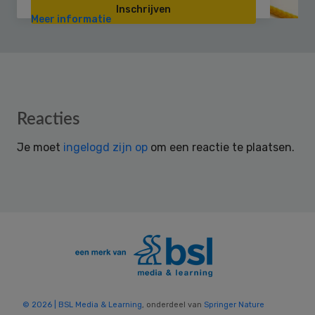
Inschrijven
Meer informatie
Reader
Reacties
Interactions
Je moet
ingelogd zijn op
om een reactie te plaatsen.
© 2026 | BSL Media & Learning
, onderdeel van
Springer Nature