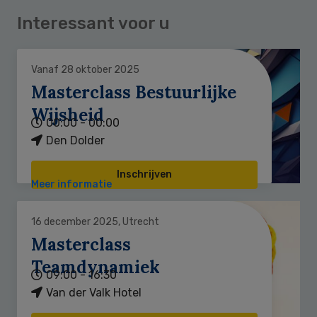
Interessant voor u
Vanaf 28 oktober 2025
Masterclass Bestuurlijke
Wijsheid
00:00 - 00:00
Den Dolder
Inschrijven
Meer informatie
16 december 2025, Utrecht
Masterclass
Teamdynamiek
09:00 - 16:30
Van der Valk Hotel