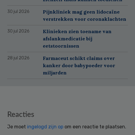
Pijnkliniek mag geen lidocaïne
30 jul 2026
verstrekken voor coronaklachten
Klinieken zien toename van
30 jul 2026
afslankmedicatie bij
eetstoornissen
Farmaceut schikt claims over
28 jul 2026
kanker door babypoeder voor
miljarden
Reader
Reacties
Interactions
Je moet
ingelogd zijn op
om een reactie te plaatsen.