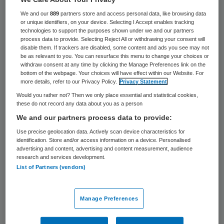
BioNovion uit Oss dat zich bezighoudt met
We and our
889
partners store and access personal data, like browsing data
or unique identifiers, on your device. Selecting I Accept enables tracking
de ontwikkeling van medicijnen tegen
technologies to support the purposes shown under we and our partners
process data to provide. Selecting Reject All or withdrawing your consent will
kanker, krijgt een Amerikaanse eigenaar.
disable them. If trackers are disabled, some content and ads you see may not
Branchegenoot Aduro Biotech uit Berkeley
be as relevant to you. You can resurface this menu to change your choices or
withdraw consent at any time by clicking the Manage Preferences link on the
in Californië neemt het in 2012 opgerichte
bottom of the webpage. Your choices will have effect within our Website. For
more details, refer to our Privacy Policy.
Privacy Statement
bedrijf voor 29 miljoen euro over. Een deel
Would you rather not? Then we only place essential and statistical cookies,
van de koopsom wordt betaald in aandelen.
these do not record any data about you as a person
We and our partners process data to provide:
BioNovion is opgericht door drie
Use precise geolocation data. Actively scan device characteristics for
identification. Store and/or access information on a device. Personalised
wetenschappers, ex-werknemers van de
advertising and content, advertising and content measurement, audience
weggesaneerde researchafdeling van
research and services development.
List of Partners (vendors)
farmaceutisch concern MSD is Oss, met
financiële steun van de Brabantse
Manage Preferences
investeringsmaatschappijen Bom Capital en
BLSF.