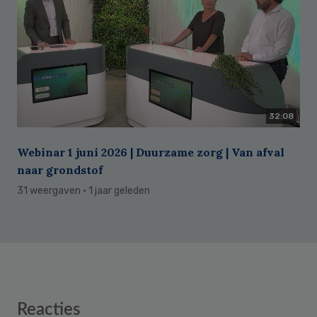
32:08
Webinar 1 juni 2026 | Duurzame zorg | Van afval
naar grondstof
31 weergaven
· 1 jaar geleden
Reader
Reacties