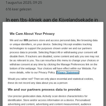
1 augustus 2025
,
09:25
616 keer gelezen
In een tbs-kliniek aan de Kijvelandsekade in
Poortugaal in Zuid-Holland is in de nacht
van donderdag op vrijdag brand
We Care About Your Privacy
uitgebroken.
We and our
889
partners store and access personal data, like browsing data
or unique identifiers, on your device. Selecting I Accept enables tracking
technologies to support the purposes shown under we and our partners
process data to provide. Selecting Reject All or withdrawing your consent will
De hulpdiensten bestreden de brand met
disable them. If trackers are disabled, some content and ads you see may not
be as relevant to you. You can resurface this menu to change your choices or
meerdere eenheden en schaalden op naar
withdraw consent at any time by clicking the Manage Preferences link on the
bottom of the webpage. Your choices will have effect within our Website. For
GRIP 1, om de samenwerking goed te
more details, refer to our Privacy Policy.
Privacy Statement
coördineren.
Would you rather not? Then we only place essential and statistical cookies,
these do not record any data about you as a person
We and our partners process data to provide:
De hulpdiensten brachten samen met het
Use precise geolocation data. Actively scan device characteristics for
personeel van de instelling de bewoners
identification. Store and/or access information on a device. Personalised
naar de verzamelplaats. Daar werden zij
advertising and content, advertising and content measurement, audience