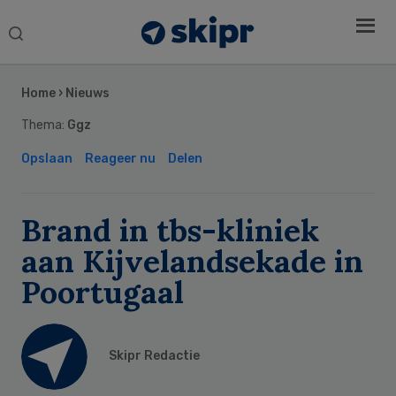
Search
this
Secondary
website
Sidebar
Home
›
Nieuws
Thema:
Ggz
Opslaan
Reageer nu
Delen
Brand in tbs-kliniek
aan Kijvelandsekade in
Poortugaal
Skipr Redactie