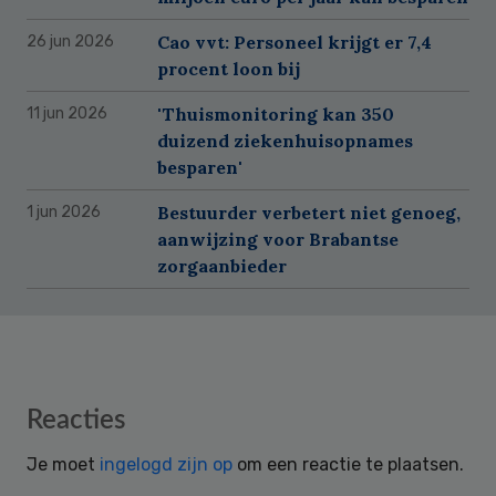
Cao vvt: Personeel krijgt er 7,4
26 jun 2026
procent loon bij
'Thuismonitoring kan 350
11 jun 2026
duizend ziekenhuisopnames
besparen'
Bestuurder verbetert niet genoeg,
1 jun 2026
aanwijzing voor Brabantse
zorgaanbieder
Reader
Reacties
Interactions
Je moet
ingelogd zijn op
om een reactie te plaatsen.