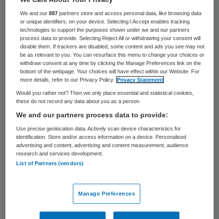
41 keer gelezen
We and our
887
partners store and access personal data, like browsing data
or unique identifiers, on your device. Selecting I Accept enables tracking
Als de Groningse gemeenten niet snel
technologies to support the purposes shown under we and our partners
process data to provide. Selecting Reject All or withdrawing your consent will
besluiten hoe ze thuiszorg gaan inkopen,
disable them. If trackers are disabled, some content and ads you see may not
be as relevant to you. You can resurface this menu to change your choices or
dan dreigt TSN Thuiszorg 850 thuishulpen
withdraw consent at any time by clicking the Manage Preferences link on the
te ontslaan.
bottom of the webpage. Your choices will have effect within our Website. For
more details, refer to our Privacy Policy.
Privacy Statement
Would you rather not? Then we only place essential and statistical cookies,
Het
Dagblad van het Noorden
meldt dat
these do not record any data about you as a person
TSN een brandbrief heeft uitgedaan naar
We and our partners process data to provide:
alle Groningse gemeenten.
Use precise geolocation data. Actively scan device characteristics for
identification. Store and/or access information on a device. Personalised
advertising and content, advertising and content measurement, audience
research and services development.
Schrappen
List of Partners (vendors)
Nog geen enkele gemeente heeft
Manage Preferences
contracten afgesloten of besloten hoe de
thuiszorg wordt ingekocht. Een aantal